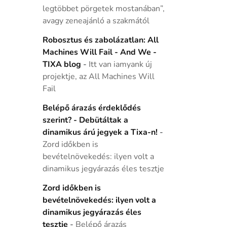
legtöbbet pörgetek mostanában”,
avagy zeneajánló a szakmától
Robosztus és zabolázatlan: All
Machines Will Fail - And We -
TIXA blog
-
Itt van iamyank új
projektje, az All Machines Will
Fail
Belépő árazás érdeklődés
szerint? - Debütáltak a
dinamikus árú jegyek a Tixa-n!
-
Zord időkben is
bevételnövekedés: ilyen volt a
dinamikus jegyárazás éles tesztje
Zord időkben is
bevételnövekedés: ilyen volt a
dinamikus jegyárazás éles
tesztje
-
Belépő árazás