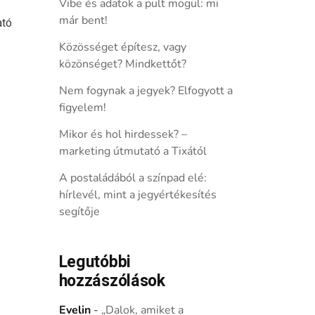
Vibe és adatok a pult mögül: mi
már bent!
ató
Közösséget építesz, vagy
közönséget? Mindkettőt?
Nem fogynak a jegyek? Elfogyott a
figyelem!
Mikor és hol hirdessek? –
marketing útmutató a Tixától
A postaládából a színpad elé:
hírlevél, mint a jegyértékesítés
segítője
Legutóbbi
hozzászólások
Evelin
-
„Dalok, amiket a