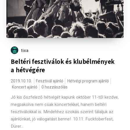
tixa
Beltéri fesztiválok és klubélmények
a hétvégére
2019.10.10.
Fesztivál ajánló
Hétvégi program ajánló
Koncert ajánló
0 hozzászólás
Jó kis őszfelező hétvégét kapunk október 11-től kezdve,
megpakolva nem csak koncertekkel, hanem beltéri
fesztiválokkal is. Mindehhez szokás szerint tálaljuk az
ajánlónkat, jó válogatást benne! 10.11: Fucktoberfest,
Dürer...