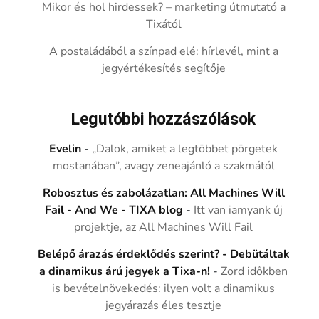
Mikor és hol hirdessek? – marketing útmutató a
Tixától
A postaládából a színpad elé: hírlevél, mint a
jegyértékesítés segítője
Legutóbbi hozzászólások
Evelin
-
„Dalok, amiket a legtöbbet pörgetek
mostanában”, avagy zeneajánló a szakmától
Robosztus és zabolázatlan: All Machines Will
Fail - And We - TIXA blog
-
Itt van iamyank új
projektje, az All Machines Will Fail
Belépő árazás érdeklődés szerint? - Debütáltak
a dinamikus árú jegyek a Tixa-n!
-
Zord időkben
is bevételnövekedés: ilyen volt a dinamikus
jegyárazás éles tesztje