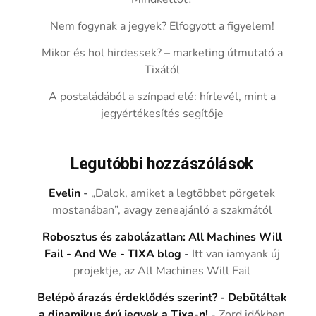
Nem fogynak a jegyek? Elfogyott a figyelem!
Mikor és hol hirdessek? – marketing útmutató a
Tixától
A postaládából a színpad elé: hírlevél, mint a
jegyértékesítés segítője
Legutóbbi hozzászólások
Evelin
-
„Dalok, amiket a legtöbbet pörgetek
mostanában”, avagy zeneajánló a szakmától
Robosztus és zabolázatlan: All Machines Will
Fail - And We - TIXA blog
-
Itt van iamyank új
projektje, az All Machines Will Fail
Belépő árazás érdeklődés szerint? - Debütáltak
a dinamikus árú jegyek a Tixa-n!
-
Zord időkben