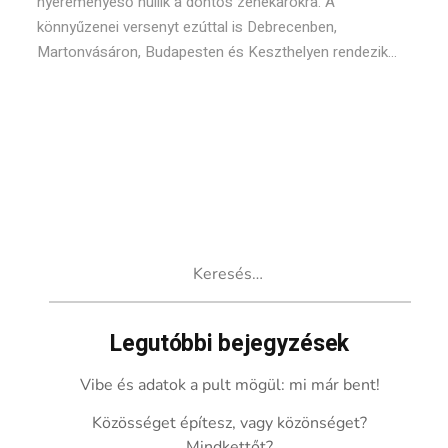
nyereményeső hullik a döntős zenekarokra. A
könnyűzenei versenyt ezúttal is Debrecenben,
Martonvásáron, Budapesten és Keszthelyen rendezik...
Keresés:
Legutóbbi bejegyzések
Vibe és adatok a pult mögül: mi már bent!
Közösséget építesz, vagy közönséget?
Mindkettőt?