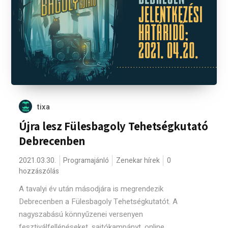
tixa
Újra lesz Fülesbagoly Tehetségkutató
Debrecenben
2021.03.30.
Programajánló
Zenekar hírek
0
hozzászólás
A tavalyi év után másodjára is megrendezik
Debrecenben a Fülesbagoly Tehetségkutatót. A
nagyszabású könnyűzenei versenyen
fesztiválfellépéseket, sajtókampányt, online