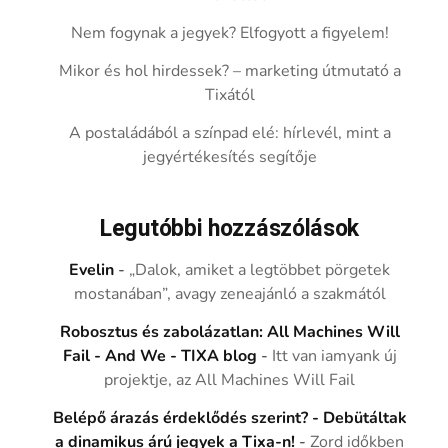
Nem fogynak a jegyek? Elfogyott a figyelem!
Mikor és hol hirdessek? – marketing útmutató a
Tixától
A postaládából a színpad elé: hírlevél, mint a
jegyértékesítés segítője
Legutóbbi hozzászólások
Evelin
-
„Dalok, amiket a legtöbbet pörgetek
mostanában”, avagy zeneajánló a szakmától
Robosztus és zabolázatlan: All Machines Will
Fail - And We - TIXA blog
-
Itt van iamyank új
projektje, az All Machines Will Fail
Belépő árazás érdeklődés szerint? - Debütáltak
a dinamikus árú jegyek a Tixa-n!
-
Zord időkben