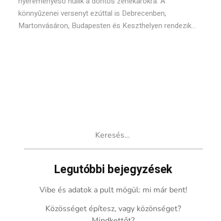
nyereményeső hullik a döntős zenekarokra. A
könnyűzenei versenyt ezúttal is Debrecenben,
Martonvásáron, Budapesten és Keszthelyen rendezik...
Keresés:
Legutóbbi bejegyzések
Vibe és adatok a pult mögül: mi már bent!
Közösséget építesz, vagy közönséget?
Mindkettőt?