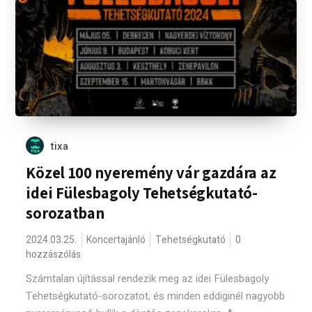
tixa
Közel 100 nyeremény vár gazdára az
idei Fülesbagoly Tehetségkutató-
sorozatban
2024.03.25.
Koncertajánló
Tehetségkutató
0
hozzászólás
Számtalan újítással rendezik meg az idei Fülesbagoly
Tehetségkutató-sorozatot, és minden eddiginél nagyobb