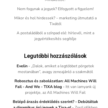
Nem fogynak a jegyek? Elfogyott a figyelem!
Mikor és hol hirdessek? – marketing útmutató a
Tixától
A postaládából a színpad elé: hírlevél, mint a
jegyértékesítés segítője
Legutóbbi hozzászólások
Evelin
-
„Dalok, amiket a legtöbbet pörgetek
mostanában”, avagy zeneajánló a szakmától
Robosztus és zabolázatlan: All Machines Will
Fail - And We - TIXA blog
-
Itt van iamyank új
projektje, az All Machines Will Fail
Belépő árazás érdeklődés szerint? - Debütáltak
a dinamikus árú jegyek a Tixa-n!
-
Zord időkben