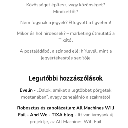
Közösséget építesz, vagy közönséget?
Mindkettőt?
Nem fogynak a jegyek? Elfogyott a figyelem!
Mikor és hol hirdessek? – marketing útmutató a
Tixától
A postaládából a színpad elé: hírlevél, mint a
jegyértékesítés segítője
Legutóbbi hozzászólások
Evelin
-
„Dalok, amiket a legtöbbet pörgetek
mostanában”, avagy zeneajánló a szakmától
Robosztus és zabolázatlan: All Machines Will
Fail - And We - TIXA blog
-
Itt van iamyank új
projektje, az All Machines Will Fail