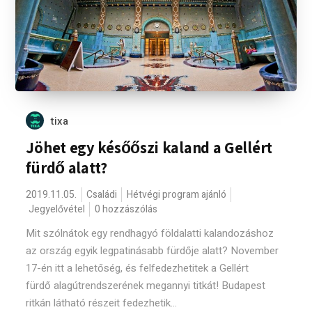
tixa
Jöhet egy későőszi kaland a Gellért
fürdő alatt?
2019.11.05.
Családi
Hétvégi program ajánló
Jegyelővétel
0 hozzászólás
Mit szólnátok egy rendhagyó földalatti kalandozáshoz
az ország egyik legpatinásabb fürdője alatt? November
17-én itt a lehetőség, és felfedezhetitek a Gellért
fürdő alagútrendszerének megannyi titkát! Budapest
ritkán látható részeit fedezhetik...