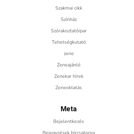
Szakmai cikk
Színház
Szórakoztatóipar
Tehetségkutató
zene
Zeneajánló
Zenekar hírek
Zeneoktatás
Meta
Bejelentkezés
Bejegyzések hírcsatorna