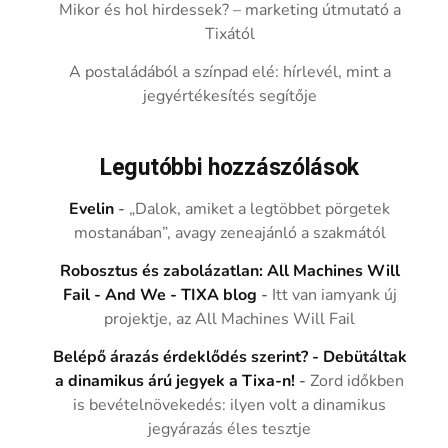
Mikor és hol hirdessek? – marketing útmutató a
Tixától
A postaládából a színpad elé: hírlevél, mint a
jegyértékesítés segítője
Legutóbbi hozzászólások
Evelin
-
„Dalok, amiket a legtöbbet pörgetek
mostanában”, avagy zeneajánló a szakmától
Robosztus és zabolázatlan: All Machines Will
Fail - And We - TIXA blog
-
Itt van iamyank új
projektje, az All Machines Will Fail
Belépő árazás érdeklődés szerint? - Debütáltak
a dinamikus árú jegyek a Tixa-n!
-
Zord időkben
is bevételnövekedés: ilyen volt a dinamikus
jegyárazás éles tesztje