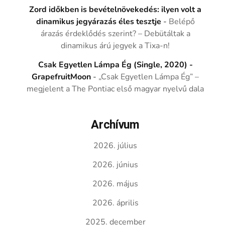
Zord időkben is bevételnövekedés: ilyen volt a
dinamikus jegyárazás éles tesztje
-
Belépő
árazás érdeklődés szerint? – Debütáltak a
dinamikus árú jegyek a Tixa-n!
Csak Egyetlen Lámpa Ég (Single, 2020) -
GrapefruitMoon
-
„Csak Egyetlen Lámpa Ég” –
megjelent a The Pontiac első magyar nyelvű dala
Archívum
2026. július
2026. június
2026. május
2026. április
2025. december