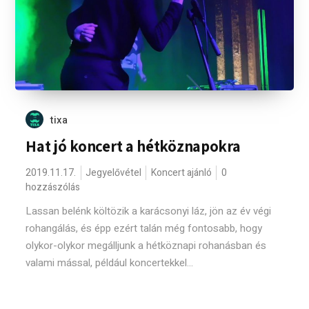
tixa
Hat jó koncert a hétköznapokra
2019.11.17.
Jegyelővétel
Koncert ajánló
0
hozzászólás
Lassan belénk költözik a karácsonyi láz, jön az év végi
rohangálás, és épp ezért talán még fontosabb, hogy
olykor-olykor megálljunk a hétköznapi rohanásban és
valami mással, például koncertekkel...