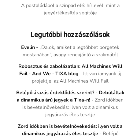
A postaládából a színpad elé: hírlevél, mint a
jegyértékesítés segítője
Legutóbbi hozzászólások
Evelin
-
„Dalok, amiket a legtöbbet pörgetek
mostanában”, avagy zeneajánló a szakmától
Robosztus és zabolázatlan: All Machines Will
Fail - And We - TIXA blog
-
Itt van iamyank új
projektje, az All Machines Will Fail
Belépő árazás érdeklődés szerint? - Debütáltak
a dinamikus árú jegyek a Tixa-n!
-
Zord időkben
is bevételnövekedés: ilyen volt a dinamikus
jegyárazás éles tesztje
Zord időkben is bevételnövekedés: ilyen volt a
dinamikus jegyárazás éles tesztje
-
Belépő