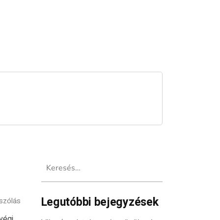
Keresés:
Legutóbbi bejegyzések
szólás
végi