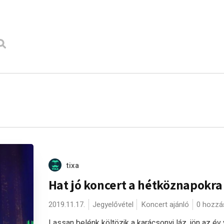
tixa
Hat jó koncert a hétköznapokra
2019.11.17.
Jegyelővétel
Koncert ajánló
0 hozzá
Lassan belénk költözik a karácsonyi láz, jön az év 