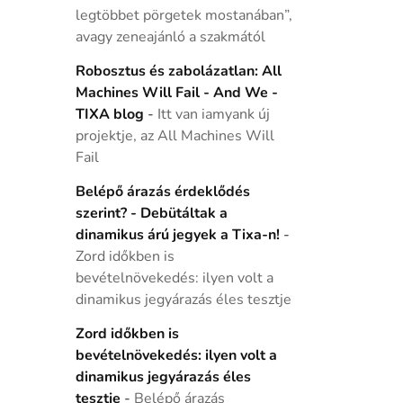
legtöbbet pörgetek mostanában”,
avagy zeneajánló a szakmától
Robosztus és zabolázatlan: All
Machines Will Fail - And We -
TIXA blog
-
Itt van iamyank új
projektje, az All Machines Will
Fail
Belépő árazás érdeklődés
szerint? - Debütáltak a
dinamikus árú jegyek a Tixa-n!
-
Zord időkben is
bevételnövekedés: ilyen volt a
dinamikus jegyárazás éles tesztje
Zord időkben is
bevételnövekedés: ilyen volt a
dinamikus jegyárazás éles
tesztje
-
Belépő árazás