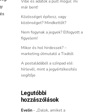
Vibe és adatok a pult mögül: mi
gy
már bent!
 és
Közösséget építesz, vagy
közönséget? Mindkettőt?
Nem fogynak a jegyek? Elfogyott a
figyelem!
Mikor és hol hirdessek? –
marketing útmutató a Tixától
A postaládából a színpad elé:
hírlevél, mint a jegyértékesítés
segítője
Legutóbbi
hozzászólások
Evelin
-
„Dalok, amiket a