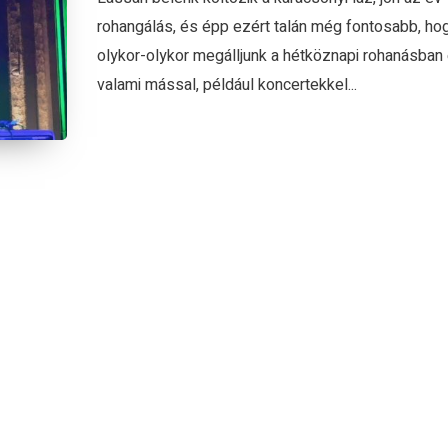
rohangálás, és épp ezért talán még fontosabb, ho
olykor-olykor megálljunk a hétköznapi rohanásban
valami mással, például koncertekkel...