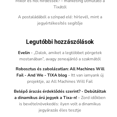
Mikor és hol hirdessek? – marketing útmutató a
Tixától
A postaládából a színpad elé: hírlevél, mint a
jegyértékesítés segítője
Legutóbbi hozzászólások
Evelin
-
„Dalok, amiket a legtöbbet pörgetek
mostanában”, avagy zeneajánló a szakmától
Robosztus és zabolázatlan: All Machines Will
Fail - And We - TIXA blog
-
Itt van iamyank új
projektje, az All Machines Will Fail
Belépő árazás érdeklődés szerint? - Debütáltak
a dinamikus árú jegyek a Tixa-n!
-
Zord időkben
is bevételnövekedés: ilyen volt a dinamikus
jegyárazás éles tesztje