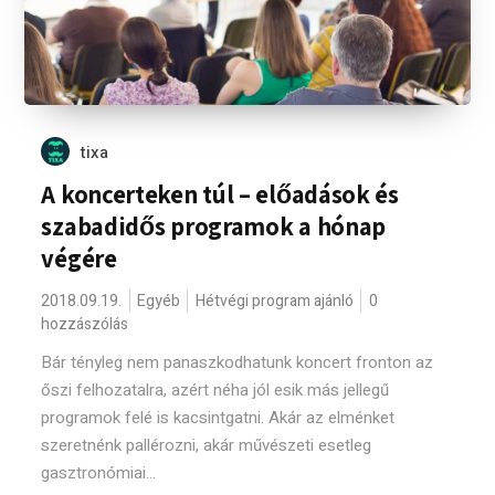
tixa
A koncerteken túl – előadások és
szabadidős programok a hónap
végére
2018.09.19.
Egyéb
Hétvégi program ajánló
0
hozzászólás
Bár tényleg nem panaszkodhatunk koncert fronton az
őszi felhozatalra, azért néha jól esik más jellegű
programok felé is kacsintgatni. Akár az elménket
szeretnénk pallérozni, akár művészeti esetleg
gasztronómiai...