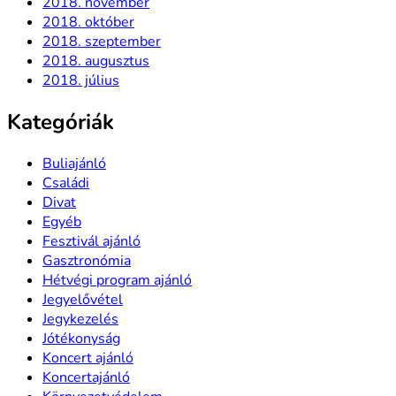
2018. november
2018. október
2018. szeptember
2018. augusztus
2018. július
Kategóriák
Buliajánló
Családi
Divat
Egyéb
Fesztivál ajánló
Gasztronómia
Hétvégi program ajánló
Jegyelővétel
Jegykezelés
Jótékonyság
Koncert ajánló
Koncertajánló