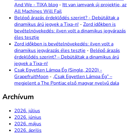
And We - TIXA blog
-
Itt van iamyank új projektje, az
All Machines Will Fail
Belépő árazás érdeklődés szerint? - Debütáltak a
dinamikus árú jegyek a Tixa-n!
-
Zord időkben is
bevételnövekedés: ilyen volt a dinamikus jegyárazás
éles tesztje
Zord időkben is bevételnövekedés: ilyen volt a
dinamikus jegyárazás éles tesztje
-
Belépő árazás
érdeklődés szerint? – Debütáltak a dinamikus árú
jegyek a Tixa-n!
Csak Egyetlen Lámpa Ég (Single, 2020) -
GrapefruitMoon
-
„Csak Egyetlen Lámpa Ég” –
megjelent a The Pontiac első magyar nyelvű dala
Archívum
2026. július
2026. június
2026. május
2026. április