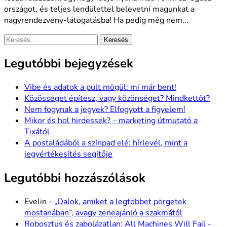
országot, és teljes lendülettel belevetni magunkat a
nagyrendezvény-látogatásba! Ha pedig még nem...
Keresés:
Legutóbbi bejegyzések
Vibe és adatok a pult mögül: mi már bent!
Közösséget építesz, vagy közönséget? Mindkettőt?
Nem fogynak a jegyek? Elfogyott a figyelem!
Mikor és hol hirdessek? – marketing útmutató a
Tixától
A postaládából a színpad elé: hírlevél, mint a
jegyértékesítés segítője
Legutóbbi hozzászólások
Evelin
-
„Dalok, amiket a legtöbbet pörgetek
mostanában”, avagy zeneajánló a szakmától
Robosztus és zabolázatlan: All Machines Will Fail -