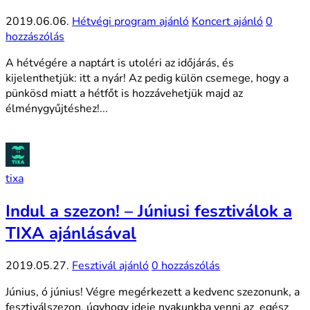
2019.06.06.
Hétvégi program ajánló
Koncert ajánló
0
hozzászólás
A hétvégére a naptárt is utoléri az időjárás, és
kijelenthetjük: itt a nyár! Az pedig külön csemege, hogy a
pünkösd miatt a hétfőt is hozzávehetjük majd az
élménygyűjtéshez!...
tixa
Indul a szezon! – Júniusi fesztiválok a
TIXA ajánlásával
2019.05.27.
Fesztivál ajánló
0 hozzászólás
Június, ó június! Végre megérkezett a kedvenc szezonunk, a
fesztiválszezon, úgyhogy ideje nyakunkba venni az egész