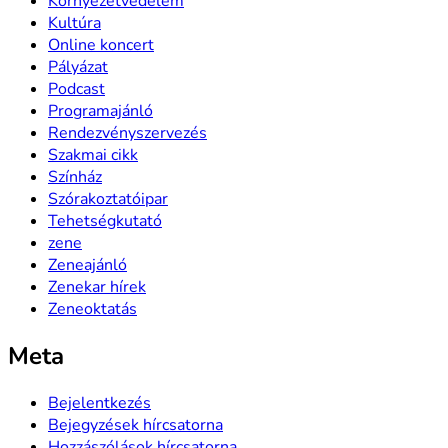
Környezetvédelem
Kultúra
Online koncert
Pályázat
Podcast
Programajánló
Rendezvényszervezés
Szakmai cikk
Színház
Szórakoztatóipar
Tehetségkutató
zene
Zeneajánló
Zenekar hírek
Zeneoktatás
Meta
Bejelentkezés
Bejegyzések hírcsatorna
Hozzászólások hírcsatorna