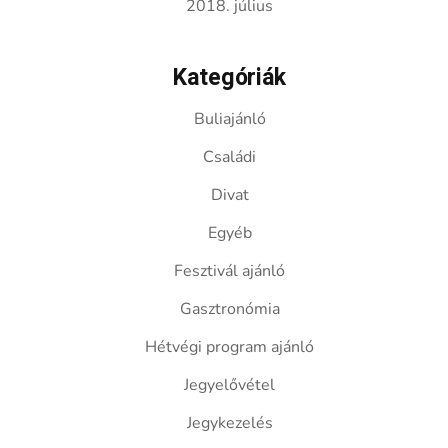
2018. július
Kategóriák
Buliajánló
Családi
Divat
Egyéb
Fesztivál ajánló
Gasztronómia
Hétvégi program ajánló
Jegyelővétel
Jegykezelés