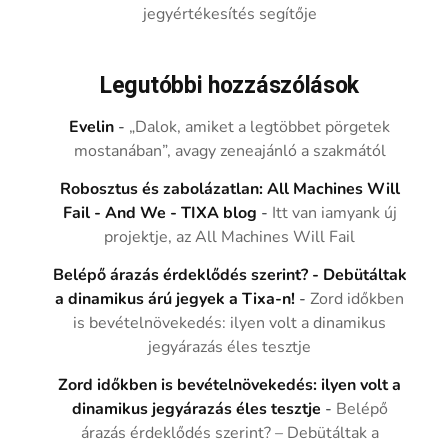
jegyértékesítés segítője
Legutóbbi hozzászólások
Evelin
-
„Dalok, amiket a legtöbbet pörgetek
mostanában”, avagy zeneajánló a szakmától
Robosztus és zabolázatlan: All Machines Will
Fail - And We - TIXA blog
-
Itt van iamyank új
projektje, az All Machines Will Fail
Belépő árazás érdeklődés szerint? - Debütáltak
a dinamikus árú jegyek a Tixa-n!
-
Zord időkben
is bevételnövekedés: ilyen volt a dinamikus
jegyárazás éles tesztje
Zord időkben is bevételnövekedés: ilyen volt a
dinamikus jegyárazás éles tesztje
-
Belépő
árazás érdeklődés szerint? – Debütáltak a