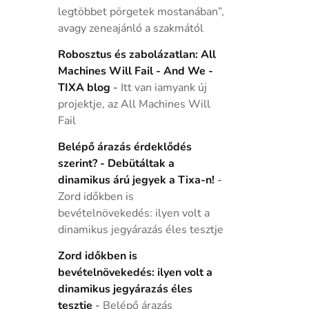
legtöbbet pörgetek mostanában”,
avagy zeneajánló a szakmától
Robosztus és zabolázatlan: All
Machines Will Fail - And We -
TIXA blog
-
Itt van iamyank új
projektje, az All Machines Will
Fail
Belépő árazás érdeklődés
szerint? - Debütáltak a
dinamikus árú jegyek a Tixa-n!
-
Zord időkben is
bevételnövekedés: ilyen volt a
dinamikus jegyárazás éles tesztje
Zord időkben is
bevételnövekedés: ilyen volt a
dinamikus jegyárazás éles
tesztje
-
Belépő árazás