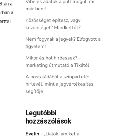
Vibe és adatok a pult mögül: mi
8-án a
már bent!
árban a
Közösséget építesz, vagy
rttel
közönséget? Mindkettőt?
Nem fogynak a jegyek? Elfogyott a
figyelem!
Mikor és hol hirdessek? –
marketing útmutató a Tixától
A postaládából a színpad elé:
hírlevél, mint a jegyértékesítés
segítője
Legutóbbi
hozzászólások
Evelin
-
„Dalok, amiket a