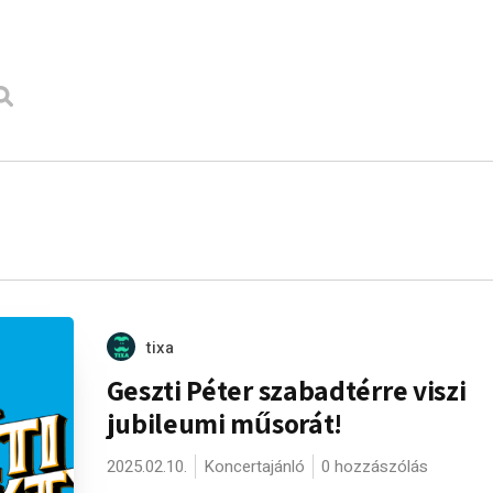
tixa
Geszti Péter szabadtérre viszi
jubileumi műsorát!
2025.02.10.
Koncertajánló
0 hozzászólás