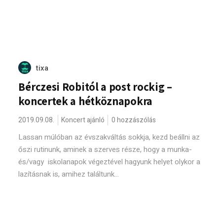
tixa
Bérczesi Robitól a post rockig –
koncertek a hétköznapokra
2019.09.08.
Koncert ajánló
0 hozzászólás
Lassan múlóban az évszakváltás sokkja, kezd beállni az
őszi rutinunk, aminek a szerves része, hogy a munka-
és/vagy iskolanapok végeztével hagyunk helyet olykor a
lazításnak is, amihez találtunk...