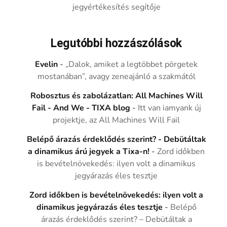
jegyértékesítés segítője
Legutóbbi hozzászólások
Evelin
-
„Dalok, amiket a legtöbbet pörgetek
mostanában”, avagy zeneajánló a szakmától
Robosztus és zabolázatlan: All Machines Will
Fail - And We - TIXA blog
-
Itt van iamyank új
projektje, az All Machines Will Fail
Belépő árazás érdeklődés szerint? - Debütáltak
a dinamikus árú jegyek a Tixa-n!
-
Zord időkben
is bevételnövekedés: ilyen volt a dinamikus
jegyárazás éles tesztje
Zord időkben is bevételnövekedés: ilyen volt a
dinamikus jegyárazás éles tesztje
-
Belépő
árazás érdeklődés szerint? – Debütáltak a