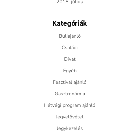
2018. július
Kategóriák
Buliajánló
Családi
Divat
Egyéb
Fesztivál ajánló
Gasztronómia
Hétvégi program ajánló
Jegyelővétel
Jegykezelés