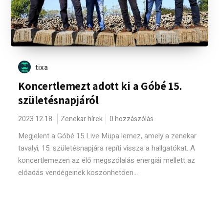
tixa
Koncertlemezt adott ki a Góbé 15.
születésnapjáról
2023.12.18.
Zenekar hírek
0 hozzászólás
Megjelent a Góbé 15 Live Müpa lemez, amely a zenekar
tavalyi, 15. születésnapjára repíti vissza a hallgatókat. A
koncertlemezen az élő megszólalás energiái mellett az
előadás vendégeinek köszönhetően...