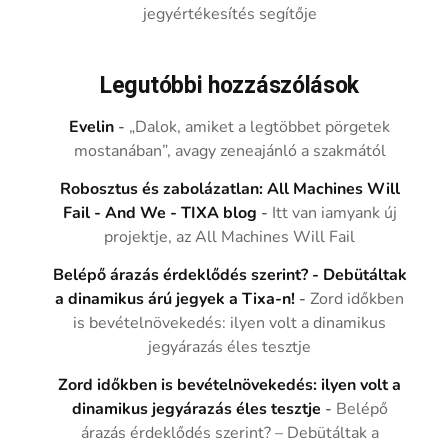
jegyértékesítés segítője
Legutóbbi hozzászólások
Evelin
-
„Dalok, amiket a legtöbbet pörgetek
mostanában”, avagy zeneajánló a szakmától
Robosztus és zabolázatlan: All Machines Will
Fail - And We - TIXA blog
-
Itt van iamyank új
projektje, az All Machines Will Fail
Belépő árazás érdeklődés szerint? - Debütáltak
a dinamikus árú jegyek a Tixa-n!
-
Zord időkben
is bevételnövekedés: ilyen volt a dinamikus
jegyárazás éles tesztje
Zord időkben is bevételnövekedés: ilyen volt a
dinamikus jegyárazás éles tesztje
-
Belépő
árazás érdeklődés szerint? – Debütáltak a