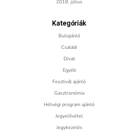
2018. július
Kategóriák
Buliajánló
Családi
Divat
Egyéb
Fesztivál ajánló
Gasztronómia
Hétvégi program ajánló
Jegyelővétel
Jegykezelés