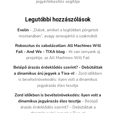
jegyértékesítés segítője
Legutóbbi hozzászólások
Evelin
-
„Dalok, amiket a legtöbbet pörgetek
mostanában”, avagy zeneajánló a szakmától
Robosztus és zabolázatlan: All Machines Will
Fail - And We - TIXA blog
-
Itt van iamyank új
projektje, az All Machines Will Fail
Belépő árazás érdeklődés szerint? - Debütáltak
a dinamikus árú jegyek a Tixa-n!
-
Zord időkben
is bevételnövekedés: ilyen volt a dinamikus
jegyárazás éles tesztje
Zord időkben is bevételnövekedés: ilyen volt a
dinamikus jegyárazás éles tesztje
-
Belépő
árazás érdeklődés szerint? – Debütáltak a