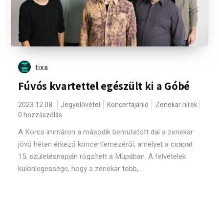
tixa
Fúvós kvartettel egészült ki a Góbé
2023.12.08.
Jegyelővétel
Koncertajánló
Zenekar hírek
0 hozzászólás
A Korcs immáron a második bemutatott dal a zenekar
jövő héten érkező koncertlemezéről, amelyet a csapat
15. születésnapján rögzített a Müpában. A felvételek
különlegessége, hogy a zenekar több,...