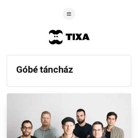
Góbé táncház