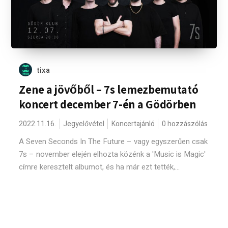
tixa
Zene a jövőből – 7s lemezbemutató
koncert december 7-én a Gödörben
2022.11.16.
Jegyelővétel
Koncertajánló
0 hozzászólás
A Seven Seconds In The Future – vagy egyszerűen csak
7s – november elején elhozta közénk a 'Music is Magic'
címre keresztelt albumot, és ha már ezt tették,...