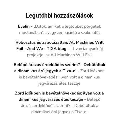
Legutóbbi hozzászólások
Evelin
-
„Dalok, amiket a legtöbbet pörgetek
mostanában”, avagy zeneajánló a szakmától
Robosztus és zabolázatlan: All Machines Will
Fail - And We - TIXA blog
-
Itt van iamyank új
projektje, az All Machines Will Fail
Belépő árazás érdeklődés szerint? - Debütáltak
a dinamikus árú jegyek a Tixa-n!
-
Zord időkben
is bevételnövekedés: ilyen volt a dinamikus
jegyárazás éles tesztje
Zord időkben is bevételnövekedés: ilyen volt a
dinamikus jegyárazás éles tesztje
-
Belépő
árazás érdeklődés szerint? – Debütáltak a
dinamikus árú jegyek a Tixa-n!