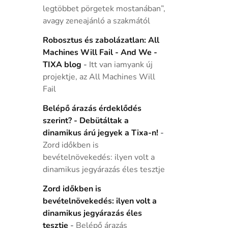
legtöbbet pörgetek mostanában”,
avagy zeneajánló a szakmától
Robosztus és zabolázatlan: All
Machines Will Fail - And We -
TIXA blog
-
Itt van iamyank új
projektje, az All Machines Will
Fail
Belépő árazás érdeklődés
szerint? - Debütáltak a
dinamikus árú jegyek a Tixa-n!
-
Zord időkben is
bevételnövekedés: ilyen volt a
dinamikus jegyárazás éles tesztje
Zord időkben is
bevételnövekedés: ilyen volt a
dinamikus jegyárazás éles
tesztje
-
Belépő árazás