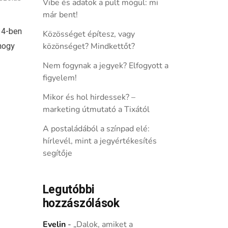
Vibe és adatok a pult mögül: mi
már bent!
14-ben
Közösséget építesz, vagy
hogy
közönséget? Mindkettőt?
Nem fogynak a jegyek? Elfogyott a
figyelem!
Mikor és hol hirdessek? –
marketing útmutató a Tixától
A postaládából a színpad elé:
hírlevél, mint a jegyértékesítés
segítője
Legutóbbi
hozzászólások
Evelin
-
„Dalok, amiket a