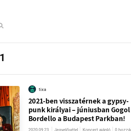
21
tixa
2021-ben visszatérnek a gypsy-
punk királyai – júniusban Gogol
Bordello a Budapest Parkban!
2020.09.23.
Jegyelővétel
Koncert ajánló
0 hozzá