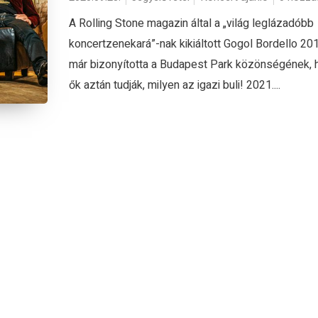
A Rolling Stone magazin által a „világ leglázadóbb
koncertzenekará”-nak kikiáltott Gogol Bordello 20
már bizonyította a Budapest Park közönségének, 
ők aztán tudják, milyen az igazi buli! 2021....