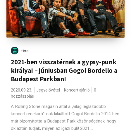
tixa
2021-ben visszatérnek a gypsy-punk
királyai – júniusban Gogol Bordello a
Budapest Parkban!
2020.09.23.
Jegyelővétel
Koncert ajánló
0
hozzászólás
A Rolling Stone magazin által a „világ leglázadóbb
koncertzenekará”-nak kikiáltott Gogol Bordello 2014-ben
már bizonyította a Budapest Park közönségének, hogy
ők aztán tudják, milyen az igazi buli! 2021....