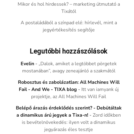
Mikor és hol hirdessek? – marketing útmutató a
Tixától
A postaládából a színpad elé: hírlevél, mint a
jegyértékesítés segítője
Legutóbbi hozzászólások
Evelin
-
„Dalok, amiket a legtöbbet pörgetek
mostanában”, avagy zeneajánló a szakmától
Robosztus és zabolázatlan: All Machines Will
Fail - And We - TIXA blog
-
Itt van iamyank új
projektje, az All Machines Will Fail
Belépő árazás érdeklődés szerint? - Debütáltak
a dinamikus árú jegyek a Tixa-n!
-
Zord időkben
is bevételnövekedés: ilyen volt a dinamikus
jegyárazás éles tesztje