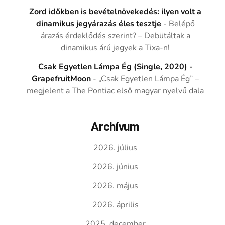
Zord időkben is bevételnövekedés: ilyen volt a
dinamikus jegyárazás éles tesztje
-
Belépő
árazás érdeklődés szerint? – Debütáltak a
dinamikus árú jegyek a Tixa-n!
Csak Egyetlen Lámpa Ég (Single, 2020) -
GrapefruitMoon
-
„Csak Egyetlen Lámpa Ég” –
megjelent a The Pontiac első magyar nyelvű dala
Archívum
2026. július
2026. június
2026. május
2026. április
2025. december