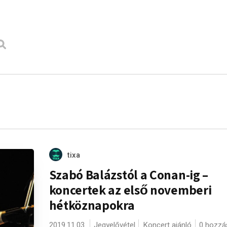
tixa
Szabó Balázstól a Conan-ig –
koncertek az első novemberi
hétköznapokra
2019.11.03.
Jegyelővétel
Koncert ajánló
0 hozzá