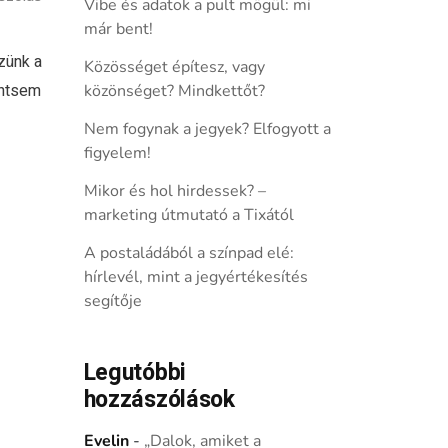
Vibe és adatok a pult mögül: mi
már bent!
zünk a
Közösséget építesz, vagy
ántsem
közönséget? Mindkettőt?
Nem fogynak a jegyek? Elfogyott a
figyelem!
Mikor és hol hirdessek? –
marketing útmutató a Tixától
A postaládából a színpad elé:
hírlevél, mint a jegyértékesítés
segítője
Legutóbbi
hozzászólások
Evelin
-
„Dalok, amiket a