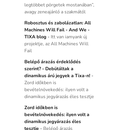
legtöbbet pörgetek mostanában”,
avagy zeneajánló a szakmától
Robosztus és zabolázatlan: All
Machines Will Fail - And We -
TIXA blog
-
Itt van iamyank új
projektje, az All Machines Will
Fail
Belépő árazás érdeklődés
szerint? - Debütáltak a
dinamikus árú jegyek a Tixa-n!
-
Zord időkben is
bevételnövekedés: ilyen volt a
dinamikus jegyárazás éles tesztje
Zord időkben is
bevételnövekedés: ilyen volt a
dinamikus jegyárazás éles
tesztje
-
Belépő árazás