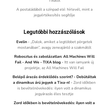
Tixától
A postaládából a színpad elé: hírlevél, mint a
jegyértékesítés segítője
Legutóbbi hozzászólások
Evelin
-
„Dalok, amiket a legtöbbet pörgetek
mostanában”, avagy zeneajánló a szakmától
Robosztus és zabolázatlan: All Machines Will
Fail - And We - TIXA blog
-
Itt van iamyank új
projektje, az All Machines Will Fail
Belépő árazás érdeklődés szerint? - Debütáltak
a dinamikus árú jegyek a Tixa-n!
-
Zord időkben
is bevételnövekedés: ilyen volt a dinamikus
jegyárazás éles tesztje
Zord időkben is bevételnövekedés: ilyen volt a