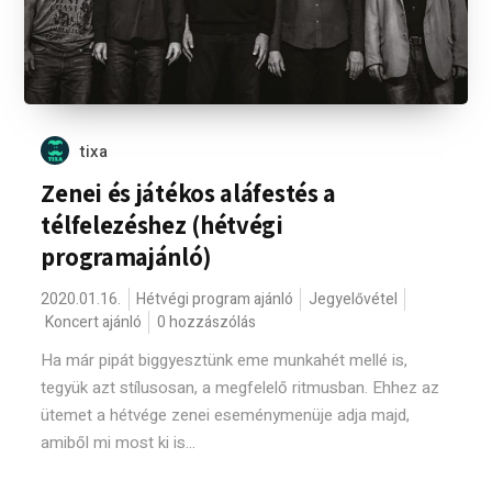
tixa
Zenei és játékos aláfestés a
télfelezéshez (hétvégi
programajánló)
2020.01.16.
Hétvégi program ajánló
Jegyelővétel
Koncert ajánló
0 hozzászólás
Ha már pipát biggyesztünk eme munkahét mellé is,
tegyük azt stílusosan, a megfelelő ritmusban. Ehhez az
ütemet a hétvége zenei eseménymenüje adja majd,
amiből mi most ki is...