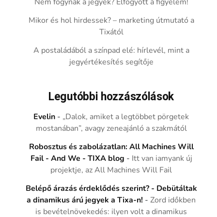
Nem fogynak a jegyek? Elfogyott a figyelem!
Mikor és hol hirdessek? – marketing útmutató a
Tixától
A postaládából a színpad elé: hírlevél, mint a
jegyértékesítés segítője
Legutóbbi hozzászólások
Evelin
-
„Dalok, amiket a legtöbbet pörgetek
mostanában”, avagy zeneajánló a szakmától
Robosztus és zabolázatlan: All Machines Will
Fail - And We - TIXA blog
-
Itt van iamyank új
projektje, az All Machines Will Fail
Belépő árazás érdeklődés szerint? - Debütáltak
a dinamikus árú jegyek a Tixa-n!
-
Zord időkben
is bevételnövekedés: ilyen volt a dinamikus