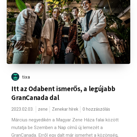
tixa
Itt az Odabent ismerős, a legújabb
GranCanada dal
2023.02.03.
zene
Zenekar hírek
0 hozzászólás
Március negyedikén a Magyar Zene Háza falai között
mutatja be Szemben a Nap című új lemezét a
GranCanada. Erről egy dalt már ismerhet a közönség,