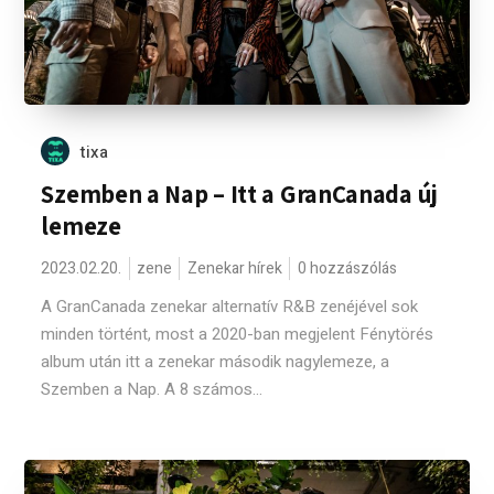
tixa
Szemben a Nap – Itt a GranCanada új
lemeze
2023.02.20.
zene
Zenekar hírek
0 hozzászólás
A GranCanada zenekar alternatív R&B zenéjével sok
minden történt, most a 2020-ban megjelent Fénytörés
album után itt a zenekar második nagylemeze, a
Szemben a Nap. A 8 számos...