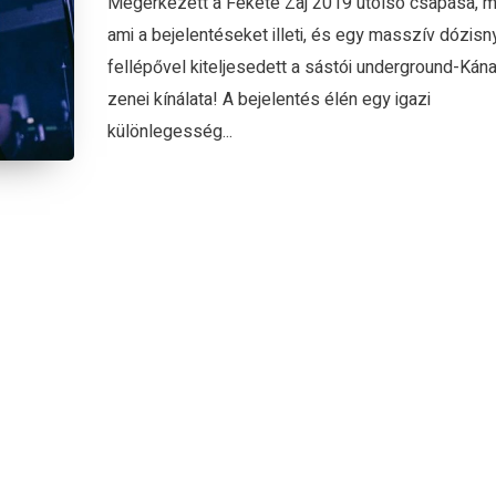
Megérkezett a Fekete Zaj 2019 utolsó csapása, m
ami a bejelentéseket illeti, és egy masszív dózisny
fellépővel kiteljesedett a sástói underground-Kána
zenei kínálata! A bejelentés élén egy igazi
különlegesség...