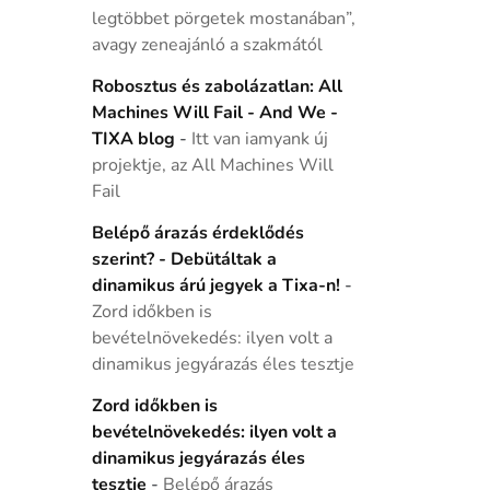
legtöbbet pörgetek mostanában”,
avagy zeneajánló a szakmától
Robosztus és zabolázatlan: All
Machines Will Fail - And We -
TIXA blog
-
Itt van iamyank új
projektje, az All Machines Will
Fail
Belépő árazás érdeklődés
szerint? - Debütáltak a
dinamikus árú jegyek a Tixa-n!
-
Zord időkben is
bevételnövekedés: ilyen volt a
dinamikus jegyárazás éles tesztje
Zord időkben is
bevételnövekedés: ilyen volt a
dinamikus jegyárazás éles
tesztje
-
Belépő árazás