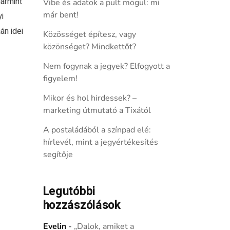
ármint
Vibe és adatok a pult mögül: mi
már bent!
i
án idei
Közösséget építesz, vagy
közönséget? Mindkettőt?
Nem fogynak a jegyek? Elfogyott a
figyelem!
Mikor és hol hirdessek? –
marketing útmutató a Tixától
A postaládából a színpad elé:
hírlevél, mint a jegyértékesítés
segítője
Legutóbbi
hozzászólások
Evelin
-
„Dalok, amiket a