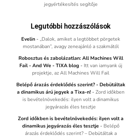
jegyértékesítés segítője
Legutóbbi hozzászólások
Evelin
-
„Dalok, amiket a legtöbbet pörgetek
mostanában”, avagy zeneajánló a szakmától
Robosztus és zabolázatlan: All Machines Will
Fail - And We - TIXA blog
-
Itt van iamyank új
projektje, az All Machines Will Fail
Belépő árazás érdeklődés szerint? - Debütáltak
a dinamikus árú jegyek a Tixa-n!
-
Zord időkben
is bevételnövekedés: ilyen volt a dinamikus
jegyárazás éles tesztje
Zord időkben is bevételnövekedés: ilyen volt a
dinamikus jegyárazás éles tesztje
-
Belépő
árazás érdeklődés szerint? – Debütáltak a