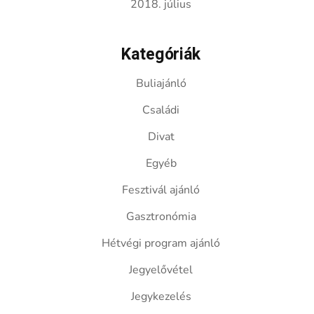
2018. július
Kategóriák
Buliajánló
Családi
Divat
Egyéb
Fesztivál ajánló
Gasztronómia
Hétvégi program ajánló
Jegyelővétel
Jegykezelés