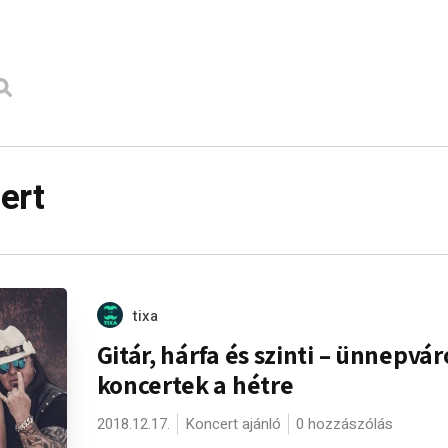
ert
tixa
Gitár, hárfa és szinti – ünnepvár
koncertek a hétre
2018.12.17.
Koncert ajánló
0 hozzászólás