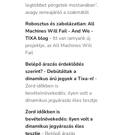
legtöbbet pörgetek mostanában”,
avagy zeneajánló a szakmától
Robosztus és zabolázatlan: All
Machines Will Fail - And We -
TIXA blog
-
Itt van iamyank új
projektje, az All Machines Will
Fail
Belépő árazás érdeklődés
szerint? - Debütáltak a
dinamikus árú jegyek a Tixa-n!
-
Zord időkben is
bevételnövekedés: ilyen volt a
dinamikus jegyárazás éles tesztje
Zord időkben is
bevételnövekedés: ilyen volt a
dinamikus jegyárazás éles
tesztje
-
Belépő árazás