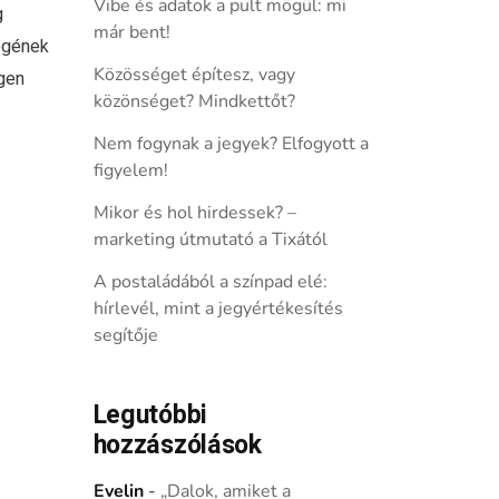
Vibe és adatok a pult mögül: mi
g
már bent!
égének
Közösséget építesz, vagy
igen
közönséget? Mindkettőt?
Nem fogynak a jegyek? Elfogyott a
figyelem!
Mikor és hol hirdessek? –
marketing útmutató a Tixától
A postaládából a színpad elé:
hírlevél, mint a jegyértékesítés
segítője
Legutóbbi
hozzászólások
Evelin
-
„Dalok, amiket a