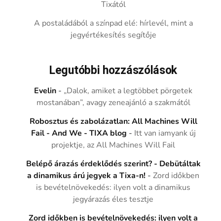
Tixától
A postaládából a színpad elé: hírlevél, mint a
jegyértékesítés segítője
Legutóbbi hozzászólások
Evelin
-
„Dalok, amiket a legtöbbet pörgetek
mostanában”, avagy zeneajánló a szakmától
Robosztus és zabolázatlan: All Machines Will
Fail - And We - TIXA blog
-
Itt van iamyank új
projektje, az All Machines Will Fail
Belépő árazás érdeklődés szerint? - Debütáltak
a dinamikus árú jegyek a Tixa-n!
-
Zord időkben
is bevételnövekedés: ilyen volt a dinamikus
jegyárazás éles tesztje
Zord időkben is bevételnövekedés: ilyen volt a