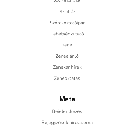
Szakmai cikk
Színház
Szórakoztatóipar
Tehetségkutató
zene
Zeneajánló
Zenekar hírek
Zeneoktatás
Meta
Bejelentkezés
Bejegyzések hírcsatorna