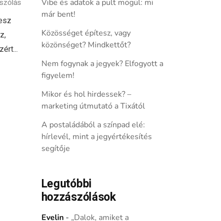
szólás
Vibe és adatok a pult mögül: mi
már bent!
lesz
Közösséget építesz, vagy
z,
közönséget? Mindkettőt?
ért...
Nem fogynak a jegyek? Elfogyott a
figyelem!
Mikor és hol hirdessek? –
marketing útmutató a Tixától
A postaládából a színpad elé:
hírlevél, mint a jegyértékesítés
segítője
Legutóbbi
hozzászólások
Evelin
-
„Dalok, amiket a