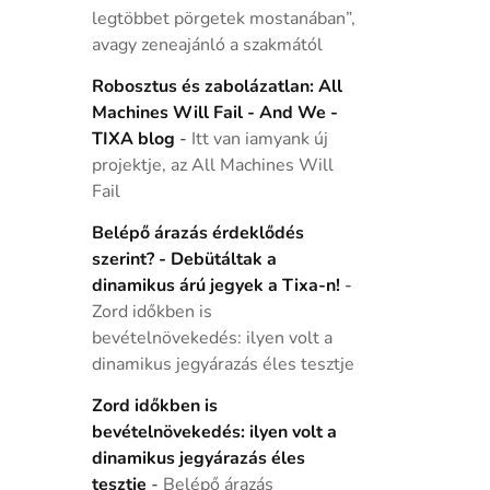
legtöbbet pörgetek mostanában”,
avagy zeneajánló a szakmától
Robosztus és zabolázatlan: All
Machines Will Fail - And We -
TIXA blog
-
Itt van iamyank új
projektje, az All Machines Will
Fail
Belépő árazás érdeklődés
szerint? - Debütáltak a
dinamikus árú jegyek a Tixa-n!
-
Zord időkben is
bevételnövekedés: ilyen volt a
dinamikus jegyárazás éles tesztje
Zord időkben is
bevételnövekedés: ilyen volt a
dinamikus jegyárazás éles
tesztje
-
Belépő árazás