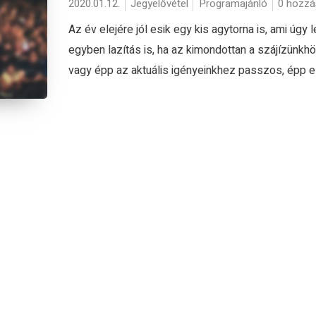
2020.01.12.
Jegyelővétel
Programajánló
0 hozzá
Az év elejére jól esik egy kis agytorna is, ami úgy 
egyben lazítás is, ha az kimondottan a szájízünkhö
vagy épp az aktuális igényeinkhez passzos, épp ez