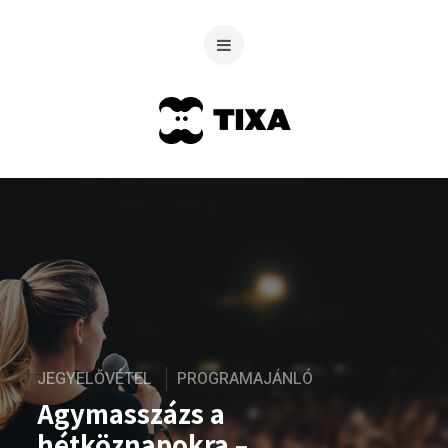
JEGYELŐVÉTEL
PROGRAMAJÁNLÓ
Agymasszázs a
hétköznapokra –