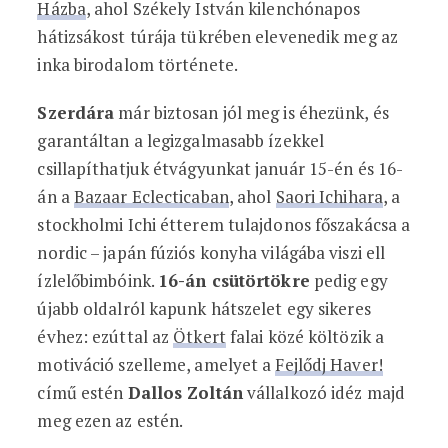
Házba
, ahol Székely István kilenchónapos
hátizsákost túrája tükrében elevenedik meg az
inka birodalom története.
Szerdára
már biztosan jól meg is éhezünk, és
garantáltan a legizgalmasabb ízekkel
csillapíthatjuk étvágyunkat január 15-én és 16-
án a
Bazaar Eclecticaban
, ahol
Saori Ichihara
, a
stockholmi Ichi étterem tulajdonos főszakácsa a
nordic – japán fúziós konyha világába viszi ell
ízlelőbimbóink.
16-án csütörtökre
pedig egy
újabb oldalról kapunk hátszelet egy sikeres
évhez: ezúttal az
Ötkert
falai közé költözik a
motiváció szelleme, amelyet a
Fejlődj Haver!
című estén
Dallos Zoltán
vállalkozó idéz majd
meg ezen az estén.