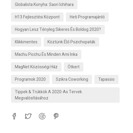
Globalista Konyha: Saori Ichihara
H13 Fejlesztési Központ
Heti Programajánló
Hogyan Lesz Tényleg Sikeres És Boldog 2020?
Klikkmentes
Köztünk Élő Pszichopaták
Machu Picchu És Minden Ami Inka
MagNet Közösségi Ház
Ötkert
Programok 2020
Szikra Coworking
Tapassio
Tippek & Trükkök A 2020-As Tervek
Megvalósításához