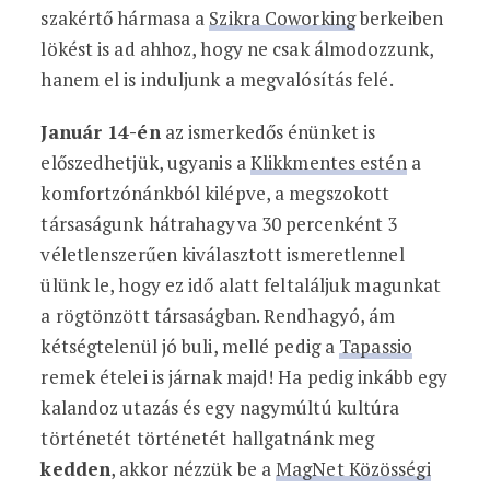
szakértő hármasa a
Szikra Coworking
berkeiben
lökést is ad ahhoz, hogy ne csak álmodozzunk,
hanem el is induljunk a megvalósítás felé.
Január 14-én
az ismerkedős énünket is
előszedhetjük, ugyanis a
Klikkmentes estén
a
komfortzónánkból kilépve, a megszokott
társaságunk hátrahagyva 30 percenként 3
véletlenszerűen kiválasztott ismeretlennel
ülünk le, hogy ez idő alatt feltaláljuk magunkat
a rögtönzött társaságban. Rendhagyó, ám
kétségtelenül jó buli, mellé pedig a
Tapassio
remek ételei is járnak majd! Ha pedig inkább egy
kalandoz utazás és egy nagymúltú kultúra
történetét történetét hallgatnánk meg
kedden
, akkor nézzük be a
MagNet Közösségi