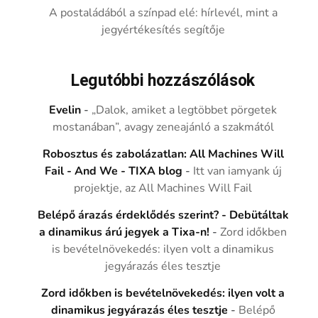
A postaládából a színpad elé: hírlevél, mint a
jegyértékesítés segítője
Legutóbbi hozzászólások
Evelin
-
„Dalok, amiket a legtöbbet pörgetek
mostanában”, avagy zeneajánló a szakmától
Robosztus és zabolázatlan: All Machines Will
Fail - And We - TIXA blog
-
Itt van iamyank új
projektje, az All Machines Will Fail
Belépő árazás érdeklődés szerint? - Debütáltak
a dinamikus árú jegyek a Tixa-n!
-
Zord időkben
is bevételnövekedés: ilyen volt a dinamikus
jegyárazás éles tesztje
Zord időkben is bevételnövekedés: ilyen volt a
dinamikus jegyárazás éles tesztje
-
Belépő