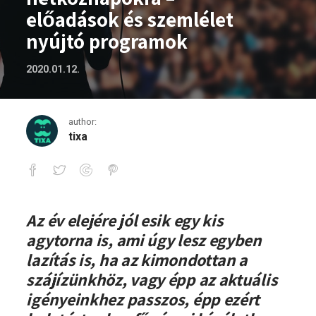
előadások és szemlélet
nyújtó programok
2020.01.12.
author:
tixa
Agymasszázs a hétköznapokra – előadá
Az év elejére jól esik egy kis
agytorna is, ami úgy lesz egyben
lazítás is, ha az kimondottan a
szájízünkhöz, vagy épp az aktuális
igényeinkhez passzos, épp ezért