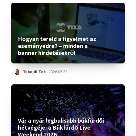
Hogyan tereld a figyelmet az
eseményedre? – minden a
banner hirdetésekről
Tabajdi Zoé
2026.05.22.
Vár a nyár legbulisabb bükfürdői
hétvégéje: a Bükfürdő Live
Weekend 2026