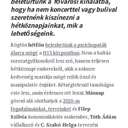
beletúrtunk a fővárosi kínálatba,
hogy ha nem koncerttel vagy bulival
szeretnénk kiszínezni a
hétköznapjainkat, mik a
lehetőségeink.
Rögtön
hétfőn
beleshetünk a pszichopaták
álarca mögé
a
H13 központban
. Nem a baltás
sorozatgyilkosokról lesz szó, hanem teljesen
hétköznapi emberekről, akik a sokszor
kedvesség maszkja mögé rejtik önző és
manipulatív énjüket. Kétségtelenül tanulságos
este lesz, amin érdemes ott lenni.
Másnap
górcső alá ránthatjuk a
2020-as
fogadalmainkat, terveinket
és
Filep
Szilvia
kommunikációs szakember,
Tóth Ádám
vállalkozó és
C. Szabó Helga
tervezési