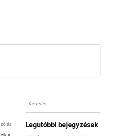
Keresés:
Legutóbbi bejegyzések
szólás
zik a