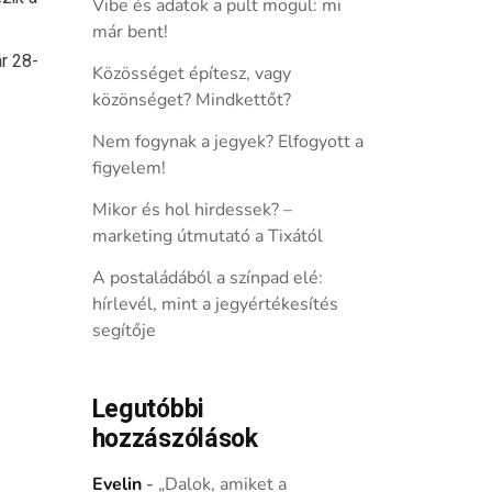
Vibe és adatok a pult mögül: mi
már bent!
r 28-
Közösséget építesz, vagy
közönséget? Mindkettőt?
Nem fogynak a jegyek? Elfogyott a
figyelem!
Mikor és hol hirdessek? –
marketing útmutató a Tixától
A postaládából a színpad elé:
hírlevél, mint a jegyértékesítés
segítője
Legutóbbi
hozzászólások
Evelin
-
„Dalok, amiket a