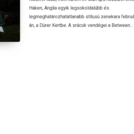
Haken, Anglia egyik legsokoldalúbb és
legmeghatározhatatlanabb stílusú zenekara februá
án, a Dürer Kertbe. A srácok vendégei a Between...