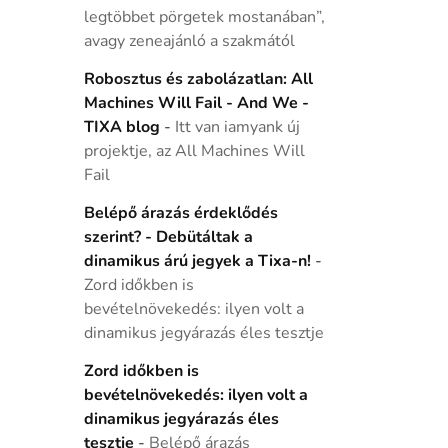
legtöbbet pörgetek mostanában”,
avagy zeneajánló a szakmától
Robosztus és zabolázatlan: All
Machines Will Fail - And We -
TIXA blog
-
Itt van iamyank új
projektje, az All Machines Will
Fail
Belépő árazás érdeklődés
szerint? - Debütáltak a
dinamikus árú jegyek a Tixa-n!
-
Zord időkben is
bevételnövekedés: ilyen volt a
dinamikus jegyárazás éles tesztje
Zord időkben is
bevételnövekedés: ilyen volt a
dinamikus jegyárazás éles
tesztje
-
Belépő árazás