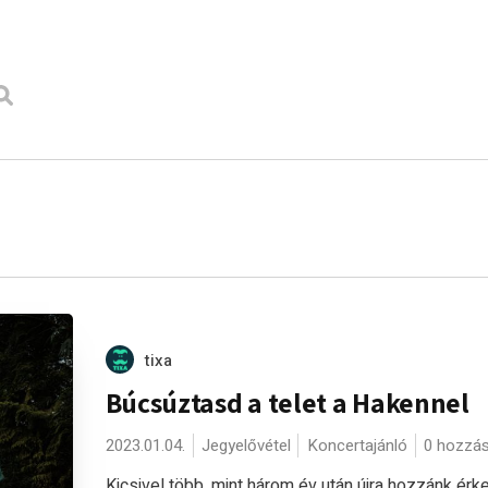
tixa
Búcsúztasd a telet a Hakennel
2023.01.04.
Jegyelővétel
Koncertajánló
0 hozzá
Kicsivel több, mint három év után újra hozzánk érke