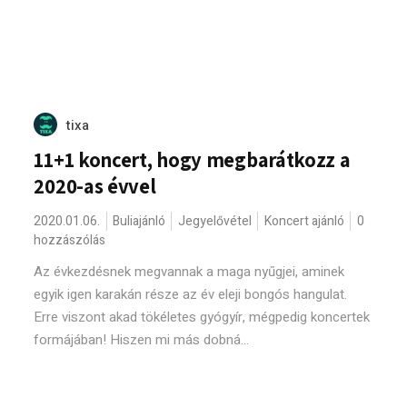
tixa
11+1 koncert, hogy megbarátkozz a
2020-as évvel
2020.01.06.
Buliajánló
Jegyelővétel
Koncert ajánló
0
hozzászólás
Az évkezdésnek megvannak a maga nyűgjei, aminek
egyik igen karakán része az év eleji bongós hangulat.
Erre viszont akad tökéletes gyógyír, mégpedig koncertek
formájában! Hiszen mi más dobná...