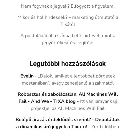
Nem fogynak a jegyek? Elfogyott a figyelem!
Mikor és hol hirdessek? – marketing útmutató a
Tixától
A postaládából a színpad elé: hírlevél, mint a
jegyértékesítés segítője
Legutóbbi hozzászólások
Evelin
-
„Dalok, amiket a legtöbbet pörgetek
mostanában”, avagy zeneajánló a szakmától
Robosztus és zabolázatlan: All Machines Will
Fail - And We - TIXA blog
-
Itt van iamyank új
projektje, az All Machines Will Fail
Belépő árazás érdeklődés szerint? - Debütáltak
a dinamikus árú jegyek a Tixa-n!
-
Zord időkben