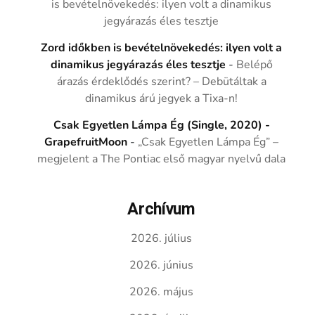
is bevételnövekedés: ilyen volt a dinamikus
jegyárazás éles tesztje
Zord időkben is bevételnövekedés: ilyen volt a
dinamikus jegyárazás éles tesztje
-
Belépő
árazás érdeklődés szerint? – Debütáltak a
dinamikus árú jegyek a Tixa-n!
Csak Egyetlen Lámpa Ég (Single, 2020) -
GrapefruitMoon
-
„Csak Egyetlen Lámpa Ég” –
megjelent a The Pontiac első magyar nyelvű dala
Archívum
2026. július
2026. június
2026. május