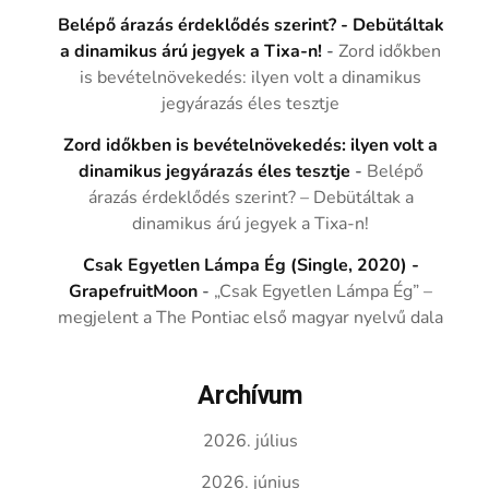
Belépő árazás érdeklődés szerint? - Debütáltak
a dinamikus árú jegyek a Tixa-n!
-
Zord időkben
is bevételnövekedés: ilyen volt a dinamikus
jegyárazás éles tesztje
Zord időkben is bevételnövekedés: ilyen volt a
dinamikus jegyárazás éles tesztje
-
Belépő
árazás érdeklődés szerint? – Debütáltak a
dinamikus árú jegyek a Tixa-n!
Csak Egyetlen Lámpa Ég (Single, 2020) -
GrapefruitMoon
-
„Csak Egyetlen Lámpa Ég” –
megjelent a The Pontiac első magyar nyelvű dala
Archívum
2026. július
2026. június