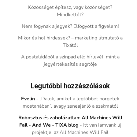
Közösséget építesz, vagy közönséget?
Mindkettőt?
Nem fogynak a jegyek? Elfogyott a figyelem!
Mikor és hol hirdessek? – marketing útmutató a
Tixától
A postaládából a színpad elé: hírlevél, mint a
jegyértékesítés segítője
Legutóbbi hozzászólások
Evelin
-
„Dalok, amiket a legtöbbet pörgetek
mostanában”, avagy zeneajánló a szakmától
Robosztus és zabolázatlan: All Machines Will
Fail - And We - TIXA blog
-
Itt van iamyank új
projektje, az All Machines Will Fail