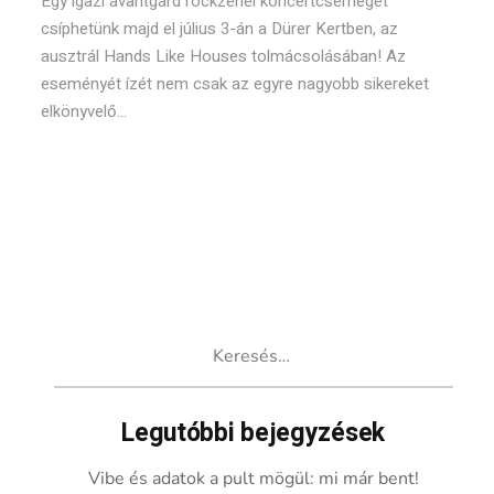
Egy igazi avantgárd rockzenei koncertcsemegét
csíphetünk majd el július 3-án a Dürer Kertben, az
ausztrál Hands Like Houses tolmácsolásában! Az
eseményét ízét nem csak az egyre nagyobb sikereket
elkönyvelő...
Keresés:
Legutóbbi bejegyzések
Vibe és adatok a pult mögül: mi már bent!