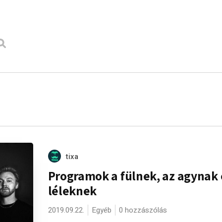
tixa
Programok a fülnek, az agynak 
léleknek
2019.09.22.
Egyéb
0 hozzászólás