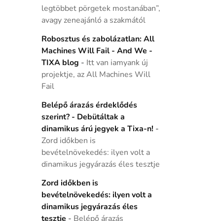
legtöbbet pörgetek mostanában”,
avagy zeneajánló a szakmától
Robosztus és zabolázatlan: All
Machines Will Fail - And We -
TIXA blog
-
Itt van iamyank új
projektje, az All Machines Will
Fail
Belépő árazás érdeklődés
szerint? - Debütáltak a
dinamikus árú jegyek a Tixa-n!
-
Zord időkben is
bevételnövekedés: ilyen volt a
dinamikus jegyárazás éles tesztje
Zord időkben is
bevételnövekedés: ilyen volt a
dinamikus jegyárazás éles
tesztje
-
Belépő árazás