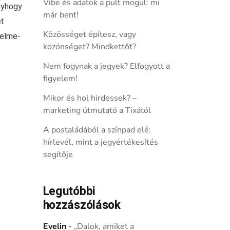
Vibe és adatok a pult mögül: mi
gyhogy
már bent!
t
Közösséget építesz, vagy
 elme-
közönséget? Mindkettőt?
Nem fogynak a jegyek? Elfogyott a
figyelem!
Mikor és hol hirdessek? –
marketing útmutató a Tixától
A postaládából a színpad elé:
hírlevél, mint a jegyértékesítés
segítője
Legutóbbi
hozzászólások
Evelin
-
„Dalok, amiket a