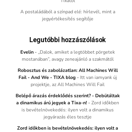
Tixától
A postaládából a színpad elé: hírlevél, mint a
jegyértékesítés segítője
Legutóbbi hozzászólások
Evelin
-
„Dalok, amiket a legtöbbet pörgetek
mostanában”, avagy zeneajánló a szakmától
Robosztus és zabolázatlan: All Machines Will
Fail - And We - TIXA blog
-
Itt van iamyank új
projektje, az All Machines Will Fail
Belépő árazás érdeklődés szerint? - Debütáltak
a dinamikus árú jegyek a Tixa-n!
-
Zord időkben
is bevételnövekedés: ilyen volt a dinamikus
jegyárazás éles tesztje
Zord időkben is bevételnövekedés: ilyen volt a