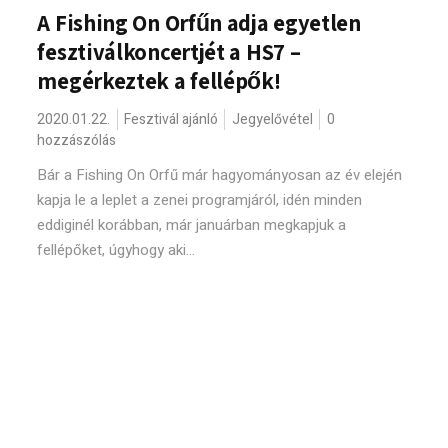
A Fishing On Orfűn adja egyetlen
fesztiválkoncertjét a HS7 –
megérkeztek a fellépők!
2020.01.22.
Fesztivál ajánló
Jegyelővétel
0
hozzászólás
Bár a Fishing On Orfű már hagyományosan az év elején
kapja le a leplet a zenei programjáról, idén minden
eddiginél korábban, már januárban megkapjuk a
fellépőket, úgyhogy aki...