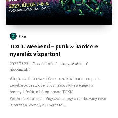
tixa
TOXIC Weekend – punk & hardcore
nyaralás vízparton!
2022.03.23.
Fesztivál ajánló
Jegyelővétel
0
hozzászólás
A legkedveltebb hazai és nemzetközi hardcore punk
zenekarok veszik be július második hétvégéjén a
baranyai Orfűt, a háromnapos TOXIC
Weekend keretében. Vigyázat, ahogy a rendezvény neve
is mutatja, komoly buli várható!...