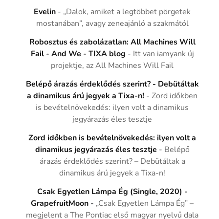
Evelin
-
„Dalok, amiket a legtöbbet pörgetek
mostanában”, avagy zeneajánló a szakmától
Robosztus és zabolázatlan: All Machines Will
Fail - And We - TIXA blog
-
Itt van iamyank új
projektje, az All Machines Will Fail
Belépő árazás érdeklődés szerint? - Debütáltak
a dinamikus árú jegyek a Tixa-n!
-
Zord időkben
is bevételnövekedés: ilyen volt a dinamikus
jegyárazás éles tesztje
Zord időkben is bevételnövekedés: ilyen volt a
dinamikus jegyárazás éles tesztje
-
Belépő
árazás érdeklődés szerint? – Debütáltak a
dinamikus árú jegyek a Tixa-n!
Csak Egyetlen Lámpa Ég (Single, 2020) -
GrapefruitMoon
-
„Csak Egyetlen Lámpa Ég” –
megjelent a The Pontiac első magyar nyelvű dala