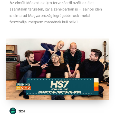
Az elmúlt időszak az újra tervezésről szólt az élet
számtalan területén, így a zeneiparban is – sajnos idén
is elmarad Magyarország legrégebbi rock-metal
fesztiválja, mégsem maradnak buli nélkül...
tixa