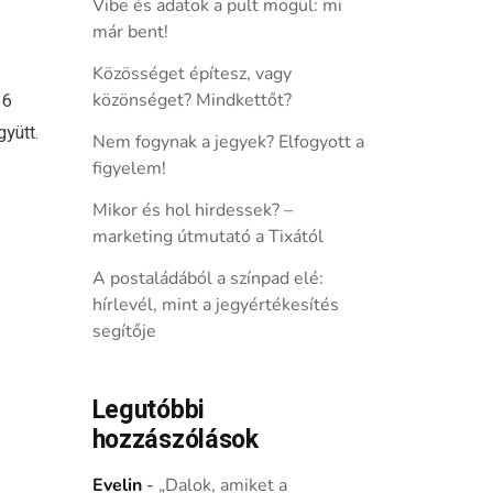
Vibe és adatok a pult mögül: mi
már bent!
Közösséget építesz, vagy
16
közönséget? Mindkettőt?
yütt.
Nem fogynak a jegyek? Elfogyott a
figyelem!
Mikor és hol hirdessek? –
marketing útmutató a Tixától
A postaládából a színpad elé:
hírlevél, mint a jegyértékesítés
segítője
Legutóbbi
hozzászólások
Evelin
-
„Dalok, amiket a