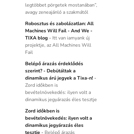
legtöbbet pörgetek mostanában”,
avagy zeneajánló a szakmától
Robosztus és zabolázatlan: All
Machines Will Fail - And We -
TIXA blog
-
Itt van iamyank új
projektje, az All Machines Will
Fail
Belépő árazás érdeklődés
szerint? - Debütáltak a
dinamikus árú jegyek a Tixa-n!
-
Zord időkben is
bevételnövekedés: ilyen volt a
dinamikus jegyárazás éles tesztje
Zord időkben is
bevételnövekedés: ilyen volt a
dinamikus jegyárazás éles
tesztje
-
Belépő árazás