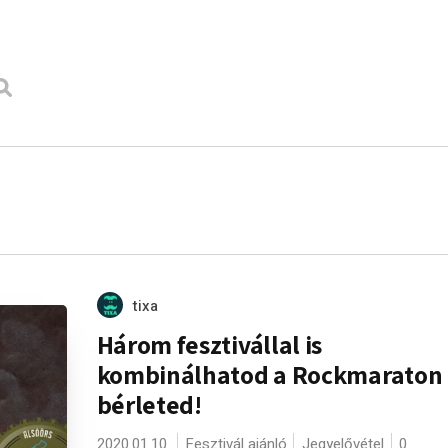
tixa
Három fesztivállal is
kombinálhatod a Rockmaraton
bérleted!
2020.01.10.
Fesztivál ajánló
Jegyelővétel
0