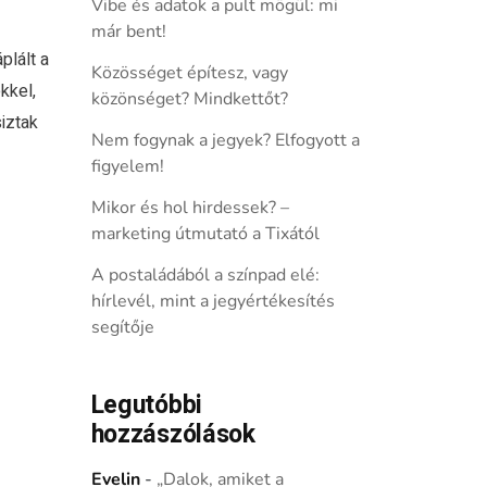
Vibe és adatok a pult mögül: mi
már bent!
plált a
Közösséget építesz, vagy
kkel,
közönséget? Mindkettőt?
siztak
Nem fogynak a jegyek? Elfogyott a
figyelem!
Mikor és hol hirdessek? –
marketing útmutató a Tixától
A postaládából a színpad elé:
hírlevél, mint a jegyértékesítés
segítője
Legutóbbi
hozzászólások
Evelin
-
„Dalok, amiket a