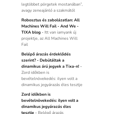
legtöbbet pörgetek mostanában”,
avagy zeneajánló a szakmától
Robosztus és zabolázatlan: All
Machines Will Fail - And We -
TIXA blog
-
Itt van iamyank új
projektje, az All Machines Will
Fail
Belépő árazás érdeklődés
szerint? - Debütáltak a
dinamikus árú jegyek a Tixa-n!
-
Zord időkben is
bevételnövekedés: ilyen volt a
dinamikus jegyárazás éles tesztje
Zord időkben is
bevételnövekedés: ilyen volt a
dinamikus jegyárazás éles
tesztje
-
Belépő árazás