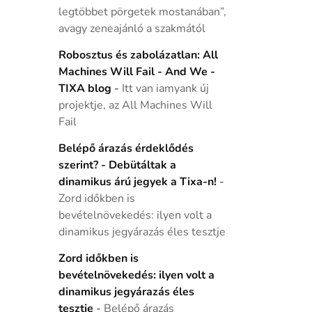
legtöbbet pörgetek mostanában”,
avagy zeneajánló a szakmától
Robosztus és zabolázatlan: All
Machines Will Fail - And We -
TIXA blog
-
Itt van iamyank új
projektje, az All Machines Will
Fail
Belépő árazás érdeklődés
szerint? - Debütáltak a
dinamikus árú jegyek a Tixa-n!
-
Zord időkben is
bevételnövekedés: ilyen volt a
dinamikus jegyárazás éles tesztje
Zord időkben is
bevételnövekedés: ilyen volt a
dinamikus jegyárazás éles
tesztje
-
Belépő árazás