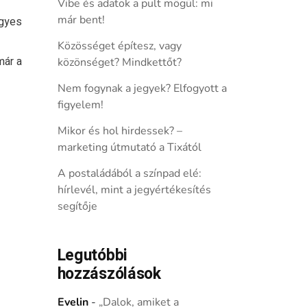
Vibe és adatok a pult mögül: mi
már bent!
égyes
Közösséget építesz, vagy
már a
közönséget? Mindkettőt?
Nem fogynak a jegyek? Elfogyott a
figyelem!
Mikor és hol hirdessek? –
marketing útmutató a Tixától
A postaládából a színpad elé:
hírlevél, mint a jegyértékesítés
segítője
Legutóbbi
hozzászólások
Evelin
-
„Dalok, amiket a