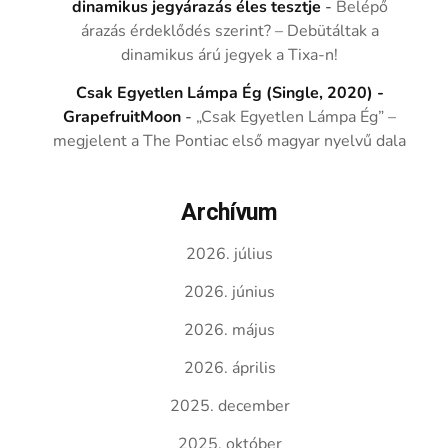
dinamikus jegyárazás éles tesztje
-
Belépő
árazás érdeklődés szerint? – Debütáltak a
dinamikus árú jegyek a Tixa-n!
Csak Egyetlen Lámpa Ég (Single, 2020) -
GrapefruitMoon
-
„Csak Egyetlen Lámpa Ég” –
megjelent a The Pontiac első magyar nyelvű dala
Archívum
2026. július
2026. június
2026. május
2026. április
2025. december
2025. október