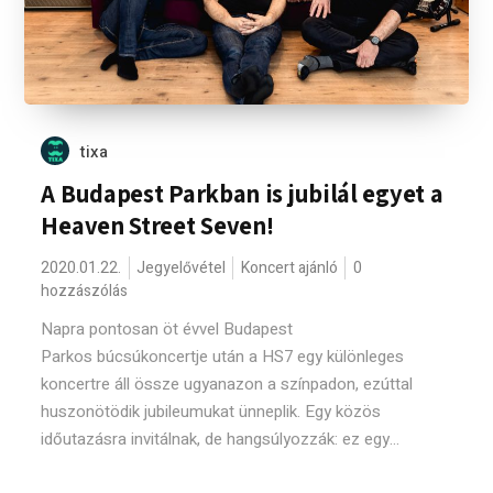
tixa
A Budapest Parkban is jubilál egyet a
Heaven Street Seven!
2020.01.22.
Jegyelővétel
Koncert ajánló
0
hozzászólás
Napra pontosan öt évvel Budapest
Parkos búcsúkoncertje után a HS7 egy különleges
koncertre áll össze ugyanazon a színpadon, ezúttal
huszonötödik jubileumukat ünneplik. Egy közös
időutazásra invitálnak, de hangsúlyozzák: ez egy...