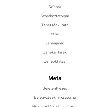
Színház
Szórakoztatóipar
Tehetségkutató
zene
Zeneajánló
Zenekar hírek
Zeneoktatás
Meta
Bejelentkezés
Bejegyzések hírcsatorna
Hozzászólások hírcsatorna