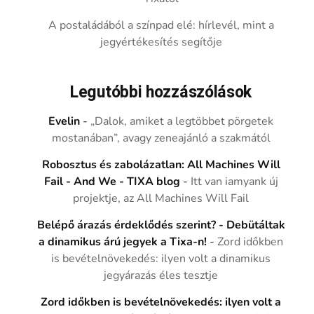
A postaládából a színpad elé: hírlevél, mint a
jegyértékesítés segítője
Legutóbbi hozzászólások
Evelin
-
„Dalok, amiket a legtöbbet pörgetek
mostanában”, avagy zeneajánló a szakmától
Robosztus és zabolázatlan: All Machines Will
Fail - And We - TIXA blog
-
Itt van iamyank új
projektje, az All Machines Will Fail
Belépő árazás érdeklődés szerint? - Debütáltak
a dinamikus árú jegyek a Tixa-n!
-
Zord időkben
is bevételnövekedés: ilyen volt a dinamikus
jegyárazás éles tesztje
Zord időkben is bevételnövekedés: ilyen volt a