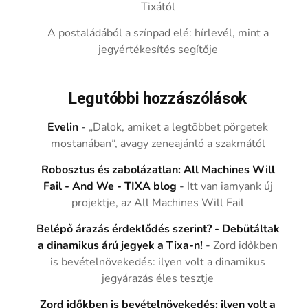
Tixától
A postaládából a színpad elé: hírlevél, mint a
jegyértékesítés segítője
Legutóbbi hozzászólások
Evelin
-
„Dalok, amiket a legtöbbet pörgetek
mostanában”, avagy zeneajánló a szakmától
Robosztus és zabolázatlan: All Machines Will
Fail - And We - TIXA blog
-
Itt van iamyank új
projektje, az All Machines Will Fail
Belépő árazás érdeklődés szerint? - Debütáltak
a dinamikus árú jegyek a Tixa-n!
-
Zord időkben
is bevételnövekedés: ilyen volt a dinamikus
jegyárazás éles tesztje
Zord időkben is bevételnövekedés: ilyen volt a