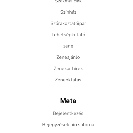
Szakmai cikk
Színház
Szórakoztatóipar
Tehetségkutató
zene
Zeneajánló
Zenekar hírek
Zeneoktatás
Meta
Bejelentkezés
Bejegyzések hírcsatorna