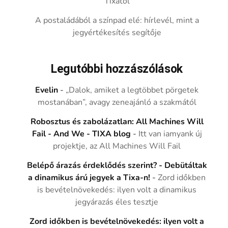
Tixától
A postaládából a színpad elé: hírlevél, mint a
jegyértékesítés segítője
Legutóbbi hozzászólások
Evelin
-
„Dalok, amiket a legtöbbet pörgetek
mostanában”, avagy zeneajánló a szakmától
Robosztus és zabolázatlan: All Machines Will
Fail - And We - TIXA blog
-
Itt van iamyank új
projektje, az All Machines Will Fail
Belépő árazás érdeklődés szerint? - Debütáltak
a dinamikus árú jegyek a Tixa-n!
-
Zord időkben
is bevételnövekedés: ilyen volt a dinamikus
jegyárazás éles tesztje
Zord időkben is bevételnövekedés: ilyen volt a