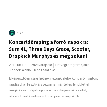
tixa
Koncertdömping a forró napokra:
Sum 41, Three Days Grace, Scooter,
Dropkick Murphys és még sokan!
2019.06.10.
Fesztivál ajánló
Hétvégi program ajánló
Koncert ajánló
0 hozzászólás
Elképesztően sűrű hétnek nézünk elébe koncert-fronton,
ráadásul a fesztiválszezon is már teljes lendülettel
megérkezett, úgyhogy ne is vesztegessük az időt,
nézzünk mit kínálnak e forró júniusi napok! A...