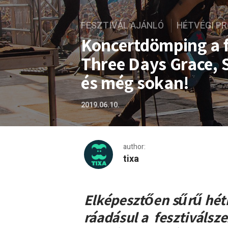
FESZTIVÁL AJÁNLÓ
HÉTVÉGI P
Koncertdömping a f
Three Days Grace, 
és még sokan!
2019.06.10.
author:
tixa
Koncertdömping a forró na
Elképesztően sűrű hét
ráadásul a fesztiválsze