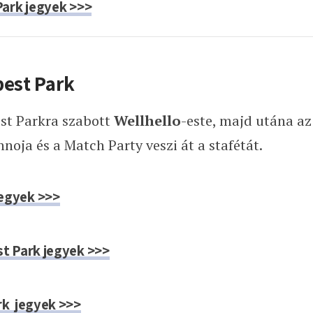
ark jegyek >>>
pest Park
est Parkra szabott
Wellhello
-este, majd utána az
noja és a Match Party veszi át a stafétát.
jegyek >>>
t Park jegyek >>>
k jegyek >>>