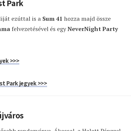
st Park
ját ezúttal is a
Sum 41
hozza majd össze
nma
felvezetésével és egy
NeverNight Party
yek >>>
t Park jegyek >>>
újváros
tősebb rendezvénye, Ákossal, a Halott Pénzzel,