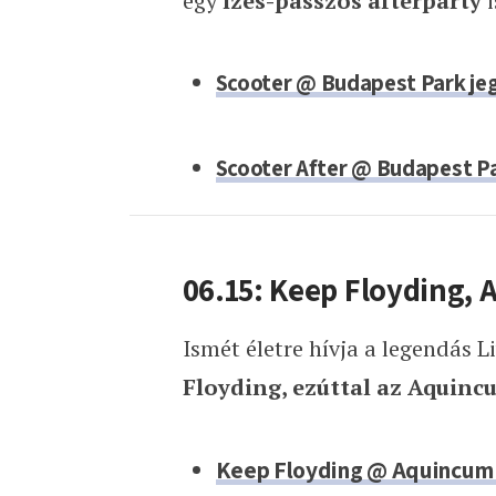
egy
ízes-passzos afterparty
i
Scooter @ Budapest Park je
Scooter After @ Budapest P
06.15: Keep Floyding,
Ismét életre hívja a legendás 
Floyding, ezúttal az Aquin
Keep Floyding @ Aquincum