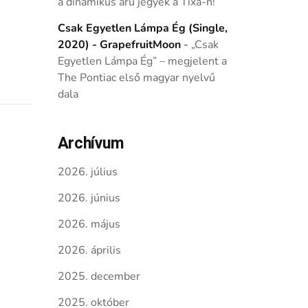
a dinamikus árú jegyek a Tixa-n!
Csak Egyetlen Lámpa Ég (Single,
2020) - GrapefruitMoon
-
„Csak
Egyetlen Lámpa Ég” – megjelent a
The Pontiac első magyar nyelvű
dala
Archívum
2026. július
2026. június
2026. május
2026. április
2025. december
2025. október