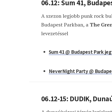
06.12: Sum 41, Budape
A szezon legjobb punk rock buli
Budapest Parkban, a
The Gre
levezetéssel
Sum 41 @ Budapest Park jeg
NeverNight Party @ Budapes
06.12-15: DUDIK, Duna
A dunaújvárosi térség legjelen