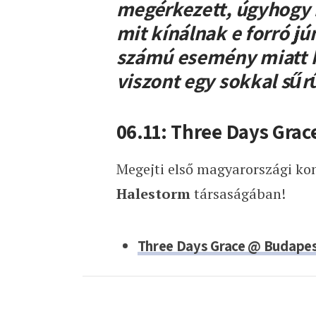
megérkezett, úgyhogy n
mit kínálnak e forró jún
számú esemény miatt ki
viszont egy sokkal sűr
06.11: Three Days Grac
Megejti első magyarországi ko
Halestorm
társaságában!
Three Days Grace @ Budapes