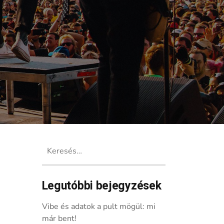
Keresés:
Legutóbbi bejegyzések
cooter, Dropkick Murphys és még sok
Vibe és adatok a pult mögül: mi
már bent!