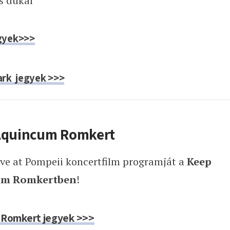
s dukál
gyek>>>
ark jegyek >>>
 Aquincum Romkert
Live at Pompeii koncertfilm programját a
Keep
cum Romkertben
!
 Romkert jegyek >>>