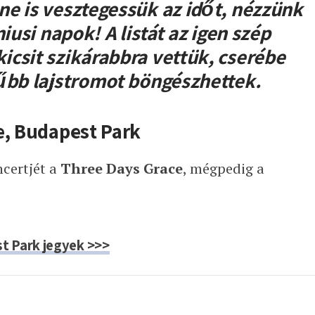
e is vesztegessük az időt, nézzünk
iusi napok! A listát az igen szép
csit szikárabbra vettük, cserébe
űbb lajstromot böngészhettek.
e, Budapest Park
ncertjét a
Three Days Grace
, mégpedig a
t Park jegyek >>>