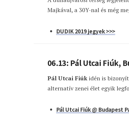
Majkával, a 30Y-nal és még me
DUDIK 2019 jegyek >>>
06.13: Pál Utcai Fiúk, 
Pál Utcai Fiúk
idén is bizonyí
alternatív zenei élet egyik le
Pál Utcai Fiúk @ Budapest P