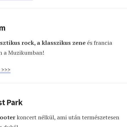
um
usztikus rock, a klasszikus zene
és francia
-én a Muzikumban!
 >>>
st Park
ooter
koncert nélkül, ami után természetesen