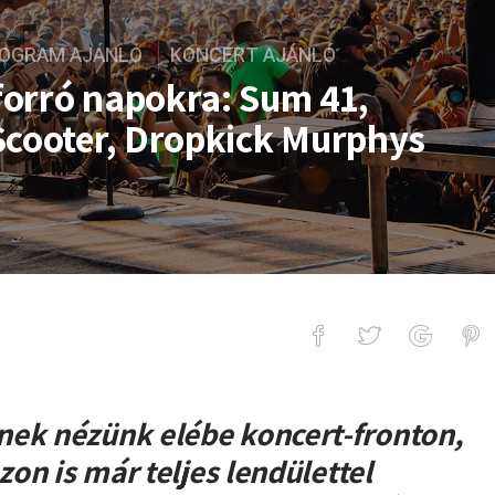
ROGRAM AJÁNLÓ
KONCERT AJÁNLÓ
orró napokra: Sum 41,
Scooter, Dropkick Murphys
pokra: Sum 41, Three Days Grace, S
nek nézünk elébe koncert-fronton,
zon is már teljes lendülettel