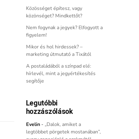
Közösséget építesz, vagy
közönséget? Mindkettőt?
Nem fogynak a jegyek? Elfogyott a
figyelem!
Mikor és hol hirdessek? –
marketing útmutató a Tixától
A postaládából a színpad elé:
hírlevél, mint a jegyértékesítés
segítője
Legutóbbi
hozzászólások
Evelin
-
„Dalok, amiket a
legtöbbet pörgetek mostanában”,