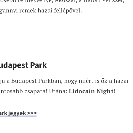
gannyi remek hazai fellépővel!
Budapest Park
tja a Budapest Parkban, hogy miért is ők a hazai
gfontosabb csapata! Utána:
Lidocain Night
!
ark jegyek >>>