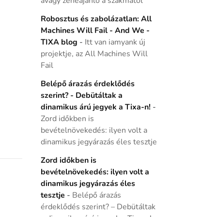
avagy zeneajánló a szakmától
Robosztus és zabolázatlan: All
Machines Will Fail - And We -
TIXA blog
-
Itt van iamyank új
projektje, az All Machines Will
Fail
Belépő árazás érdeklődés
szerint? - Debütáltak a
dinamikus árú jegyek a Tixa-n!
-
Zord időkben is
bevételnövekedés: ilyen volt a
dinamikus jegyárazás éles tesztje
Zord időkben is
bevételnövekedés: ilyen volt a
dinamikus jegyárazás éles
tesztje
-
Belépő árazás
érdeklődés szerint? – Debütáltak