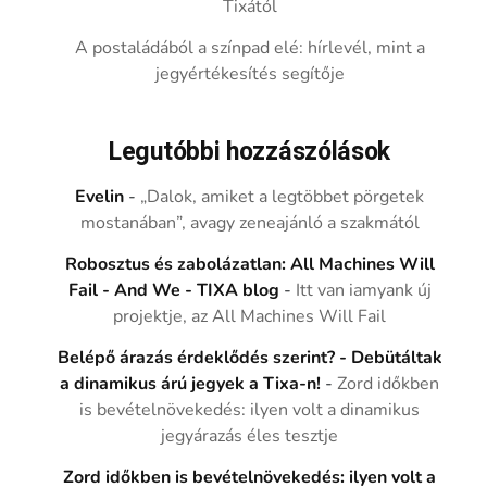
Tixától
A postaládából a színpad elé: hírlevél, mint a
jegyértékesítés segítője
Legutóbbi hozzászólások
Evelin
-
„Dalok, amiket a legtöbbet pörgetek
mostanában”, avagy zeneajánló a szakmától
Robosztus és zabolázatlan: All Machines Will
Fail - And We - TIXA blog
-
Itt van iamyank új
projektje, az All Machines Will Fail
Belépő árazás érdeklődés szerint? - Debütáltak
a dinamikus árú jegyek a Tixa-n!
-
Zord időkben
is bevételnövekedés: ilyen volt a dinamikus
jegyárazás éles tesztje
Zord időkben is bevételnövekedés: ilyen volt a