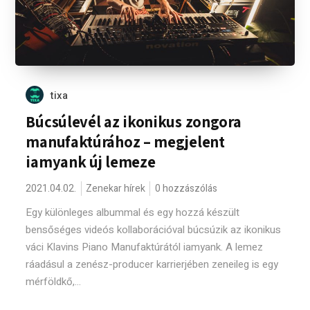
tixa
Búcsúlevél az ikonikus zongora
manufaktúrához – megjelent
iamyank új lemeze
2021.04.02.
Zenekar hírek
0 hozzászólás
Egy különleges albummal és egy hozzá készült
bensőséges videós kollaborációval búcsúzik az ikonikus
váci Klavins Piano Manufaktúrától iamyank. A lemez
ráadásul a zenész-producer karrierjében zeneileg is egy
mérföldkő,...