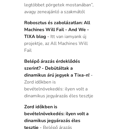
legtöbbet pörgetek mostanában”,
avagy zeneajánló a szakmától
Robosztus és zabolázatlan: All
Machines Will Fail - And We -
TIXA blog
-
Itt van iamyank új
projektje, az All Machines Will
Fail
Belépő árazás érdeklődés
szerint? - Debütáltak a
dinamikus árú jegyek a Tixa-n!
-
Zord időkben is
bevételnövekedés: ilyen volt a
dinamikus jegyárazás éles tesztje
Zord időkben is
bevételnövekedés: ilyen volt a
dinamikus jegyárazás éles
tesztje
-
Belépő árazás