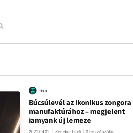
tixa
Búcsúlevél az ikonikus zongora
manufaktúrához – megjelent
iamyank új lemeze
2021.04.02.
Zenekar hírek
0 hozzászólás