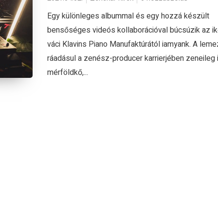
Egy különleges albummal és egy hozzá készült
bensőséges videós kollaborációval búcsúzik az ik
váci Klavins Piano Manufaktúrától iamyank. A leme
ráadásul a zenész-producer karrierjében zeneileg 
mérföldkő,...