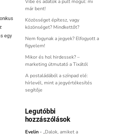
Vibe és adatok a pult mögül: mi
már bent!
onikus
Közösséget építesz, vagy
z
közönséget? Mindkettőt?
is egy
Nem fogynak a jegyek? Elfogyott a
figyelem!
Mikor és hol hirdessek? –
marketing útmutató a Tixától
A postaládából a színpad elé:
hírlevél, mint a jegyértékesítés
segítője
Legutóbbi
hozzászólások
Evelin
-
„Dalok, amiket a