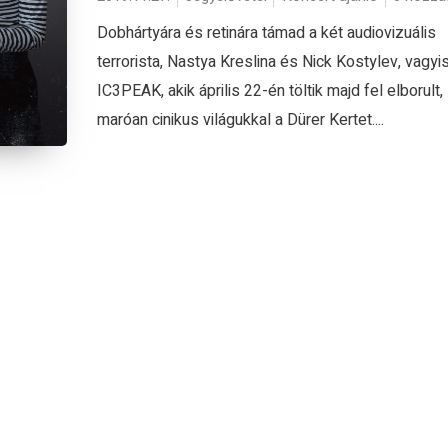
Dobhártyára és retinára támad a két audiovizuális
terrorista, Nastya Kreslina és Nick Kostylev, vagyi
IC3PEAK, akik április 22-én töltik majd fel elborult,
maróan cinikus világukkal a Dürer Kertet....