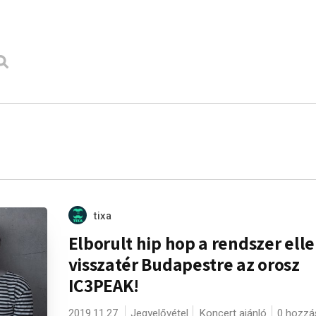
tixa
Elborult hip hop a rendszer elle
visszatér Budapestre az orosz
IC3PEAK!
2019.11.27.
Jegyelővétel
Koncert ajánló
0 hozzá