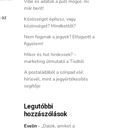
Vibe és adatok a pult mögül: mi
már bent!
s az
Közösséget építesz, vagy
közönséget? Mindkettőt?
Nem fogynak a jegyek? Elfogyott a
figyelem!
Mikor és hol hirdessek? –
marketing útmutató a Tixától
A postaládából a színpad elé:
hírlevél, mint a jegyértékesítés
segítője
Legutóbbi
hozzászólások
Evelin
-
„Dalok, amiket a