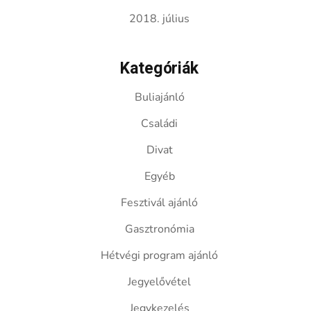
2018. július
Kategóriák
Buliajánló
Családi
Divat
Egyéb
Fesztivál ajánló
Gasztronómia
Hétvégi program ajánló
Jegyelővétel
Jegykezelés