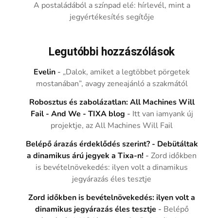
A postaládából a színpad elé: hírlevél, mint a
jegyértékesítés segítője
Legutóbbi hozzászólások
Evelin
-
„Dalok, amiket a legtöbbet pörgetek
mostanában”, avagy zeneajánló a szakmától
Robosztus és zabolázatlan: All Machines Will
Fail - And We - TIXA blog
-
Itt van iamyank új
projektje, az All Machines Will Fail
Belépő árazás érdeklődés szerint? - Debütáltak
a dinamikus árú jegyek a Tixa-n!
-
Zord időkben
is bevételnövekedés: ilyen volt a dinamikus
jegyárazás éles tesztje
Zord időkben is bevételnövekedés: ilyen volt a
dinamikus jegyárazás éles tesztje
-
Belépő