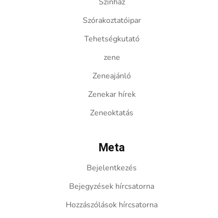
Színház
Szórakoztatóipar
Tehetségkutató
zene
Zeneajánló
Zenekar hírek
Zeneoktatás
Meta
Bejelentkezés
Bejegyzések hírcsatorna
Hozzászólások hírcsatorna