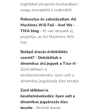
legtöbbet pörgetek mostanában”,
avagy zeneajánló a szakmától
Robosztus és zabolázatlan: All
Machines Will Fail - And We -
TIXA blog
-
Itt van iamyank új
projektje, az All Machines Will
Fail
Belépő árazás érdeklődés
szerint? - Debütáltak a
dinamikus árú jegyek a Tixa-n!
-
Zord időkben is
bevételnövekedés: ilyen volt a
dinamikus jegyárazás éles tesztje
Zord időkben is
bevételnövekedés: ilyen volt a
dinamikus jegyárazás éles
tesztje
-
Belépő árazás