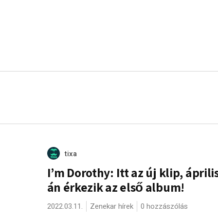
tixa
I’m Dorothy: Itt az új klip, április
án érkezik az első album!
2022.03.11.
Zenekar hírek
0 hozzászólás