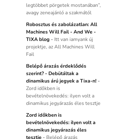
legtöbbet pörgetek mostanában”,
avagy zeneajánló a szakmától
Robosztus és zabolázatlan: All
Machines Will Fail - And We -
TIXA blog
-
Itt van iamyank új
projektje, az All Machines Will
Fail
Belépő árazás érdeklődés
szerint? - Debütáltak a
dinamikus árú jegyek a Tixa-n!
-
Zord időkben is
bevételnövekedés: ilyen volt a
dinamikus jegyárazás éles tesztje
Zord időkben is
bevételnövekedés: ilyen volt a
dinamikus jegyárazás éles
tesztje
-
Belépő árazás