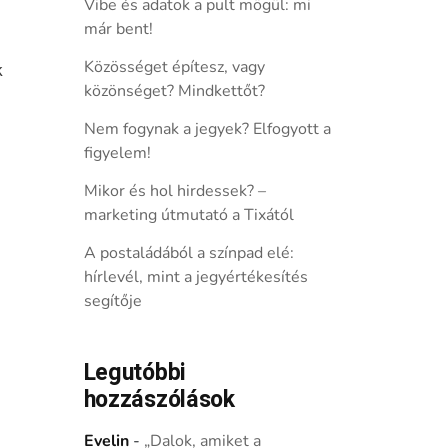
Vibe és adatok a pult mögül: mi
már bent!
Közösséget építesz, vagy
k
közönséget? Mindkettőt?
Nem fogynak a jegyek? Elfogyott a
figyelem!
Mikor és hol hirdessek? –
marketing útmutató a Tixától
A postaládából a színpad elé:
hírlevél, mint a jegyértékesítés
segítője
Legutóbbi
hozzászólások
Evelin
-
„Dalok, amiket a