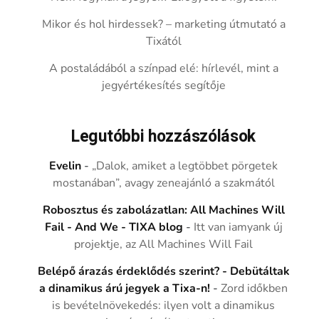
Mikor és hol hirdessek? – marketing útmutató a
Tixától
A postaládából a színpad elé: hírlevél, mint a
jegyértékesítés segítője
Legutóbbi hozzászólások
Evelin
-
„Dalok, amiket a legtöbbet pörgetek
mostanában”, avagy zeneajánló a szakmától
Robosztus és zabolázatlan: All Machines Will
Fail - And We - TIXA blog
-
Itt van iamyank új
projektje, az All Machines Will Fail
Belépő árazás érdeklődés szerint? - Debütáltak
a dinamikus árú jegyek a Tixa-n!
-
Zord időkben
is bevételnövekedés: ilyen volt a dinamikus