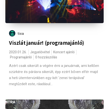
tixa
Viszlát január! (programajánló)
2020.01.26.
Jegyelővétel
Koncert ajánló
Programajánló
0 hozzászólás
Azért csak sikerült a végére érni a januárnak, ami kellően
szürkére és párásra sikerült, épp ezért bőven elfér majd
a heti ütemtervünkben egy-két 'zenei terápiával'
megtűzdelt este, ráadásul...