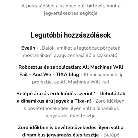
A postaládából a színpad elé: hírlevél, mint a
jegyértékesítés segítője
Legutóbbi hozzászólások
Evelin
-
„Dalok, amiket a legtöbbet pörgetek
mostanában”, avagy zeneajánló a szakmától
Robosztus és zabolázatlan: All Machines Will
Fail - And We - TIXA blog
-
Itt van iamyank új
projektje, az All Machines Will Fail
Belépő árazás érdeklődés szerint? - Debütáltak
a dinamikus árú jegyek a Tixa-n!
-
Zord időkben
is bevételnövekedés: ilyen volt a dinamikus
jegyárazás éles tesztje
Zord időkben is bevételnövekedés: ilyen volt a
dinamikus jegyárazás éles tesztje
-
Belépő