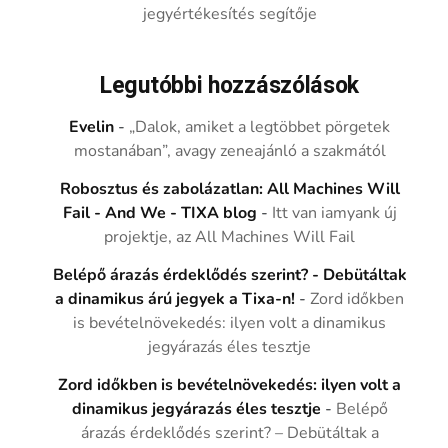
jegyértékesítés segítője
Legutóbbi hozzászólások
Evelin
-
„Dalok, amiket a legtöbbet pörgetek
mostanában”, avagy zeneajánló a szakmától
Robosztus és zabolázatlan: All Machines Will
Fail - And We - TIXA blog
-
Itt van iamyank új
projektje, az All Machines Will Fail
Belépő árazás érdeklődés szerint? - Debütáltak
a dinamikus árú jegyek a Tixa-n!
-
Zord időkben
is bevételnövekedés: ilyen volt a dinamikus
jegyárazás éles tesztje
Zord időkben is bevételnövekedés: ilyen volt a
dinamikus jegyárazás éles tesztje
-
Belépő
árazás érdeklődés szerint? – Debütáltak a