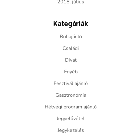
2018. július
Kategóriák
Buliajánló
Családi
Divat
Egyéb
Fesztivál ajánló
Gasztronómia
Hétvégi program ajánló
Jegyelővétel
Jegykezelés