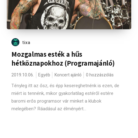
tixa
Mozgalmas esték a hűs
hétköznapokhoz (Programajánló)
2019.10.06.
Egyéb
Koncert ajánló
0 hozzászólás
Tényleg itt az ősz, és épp kesereghetnénk is ezen, de
miért is tennénk, mikor gyakorlatilag estéről estére
baromi erős programsor vár minket a klubok
melegében? Ráadásul az élményért...